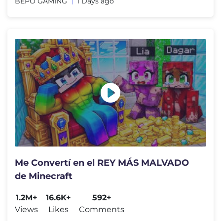
BEPO GAMING
1 Days ago
Me Convertí en el REY MÁS MALVADO
de Minecraft
1.2M+
16.6K+
592+
Views
Likes
Comments