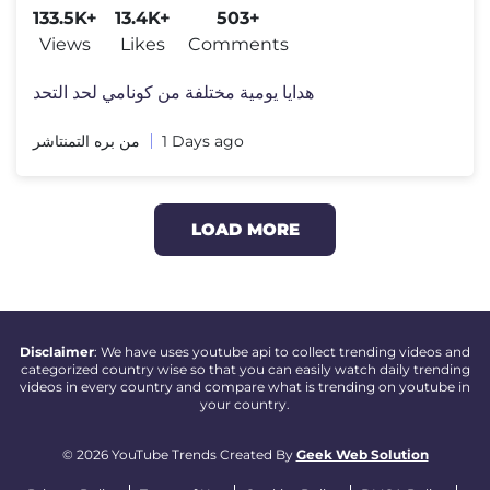
133.5K+
13.4K+
503+
Views
Likes
Comments
هدايا يومية مختلفة من كونامي لحد التحد
من بره التمنتاشر
1 Days ago
LOAD MORE
Disclaimer
: We have uses youtube api to collect trending videos and
categorized country wise so that you can easily watch daily trending
videos in every country and compare what is trending on youtube in
your country.
© 2026 YouTube Trends Created By
Geek Web Solution