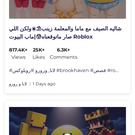
شاليه الصيف مع ماما والمعلمة زينب⛱️☀️ولكن اللي
صار ماتوقعناه😰|ماب البيوت Roblox
817.4K+
25K+
6.3K+
Views
Likes
Comments
#لانا_ورورو #روبلوكس #brookhaven #قصص #roblox
لانا و رورو
1 Days ago