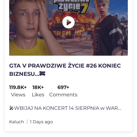
GTA V PRAWDZIWE ŻYCIE #26 KONIEC
BIZNESU...🚒
119.8K+
18K+
697+
Views
Likes
Comments
🎤WBIJAJ NA KONCERT 14 SIERPNIA w WARSZAWIE - https://stage24.pl/wyd
Kaluch
1 Days ago