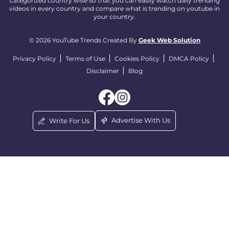
categorized country wise so that you can easily watch daily trending
videos in every country and compare what is trending on youtube in
your country.
© 2026 YouTube Trends Created By
Geek Web Solution
Privacy Policy
Terms of Use
Cookies Policy
DMCA Policy
Disclaimer
Blog
Advertise With Us
Write For Us