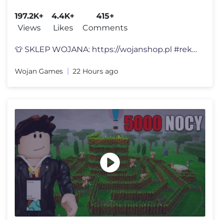
197.2K+
4.4K+
415+
Views
Likes
Comments
👕 SKLEP WOJANA: https://wojanshop.pl #reklama 🆕🍊 Nowy Wojanek
Wojan Games
22 Hours ago