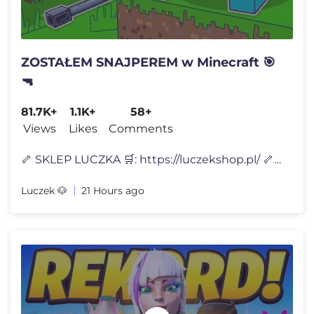
ZOSTAŁEM SNAJPEREM w Minecraft 🎯
🔫
81.7K+
1.1K+
58+
Views
Likes
Comments
🦴 SKLEP LUCZKA 🛒: https://luczekshop.pl/ 🦴 Dzisiaj Luczek �
Luczek 🐶
21 Hours ago