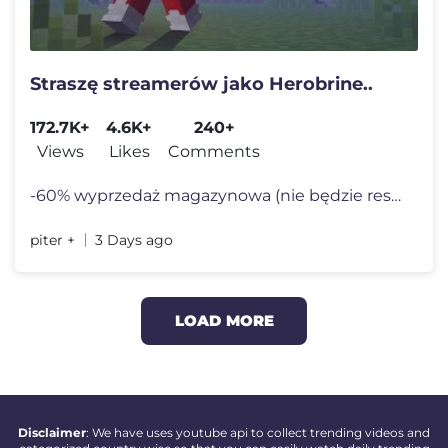
Straszę streamerów jako Herobrine..
172.7K+
4.6K+
240+
Views
Likes
Comments
-60% wyprzedaż magazynowa (nie będzie restocków) - https://1404.pl/
piter +
3 Days ago
LOAD MORE
Disclaimer
: We have uses youtube api to collect trending videos and