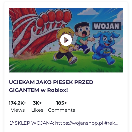
UCIEKAM JAKO PIESEK PRZED
GIGANTEM w Roblox!
174.2K+
3K+
185+
Views
Likes
Comments
👕 SKLEP WOJANA: https://wojanshop.pl #reklama 🆕🍊 Nowy Wojanek