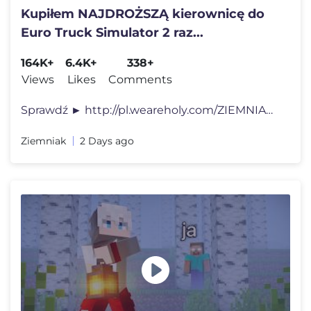
Kupiłem NAJDROŻSZĄ kierownicę do
Euro Truck Simulator 2 raz...
164K+
6.4K+
338+
Views
Likes
Comments
Sprawdź ► http://pl.weareholy.com/ZIEMNIAK KOD - ZIEMNIAK daje - 10
Ziemniak
2 Days ago