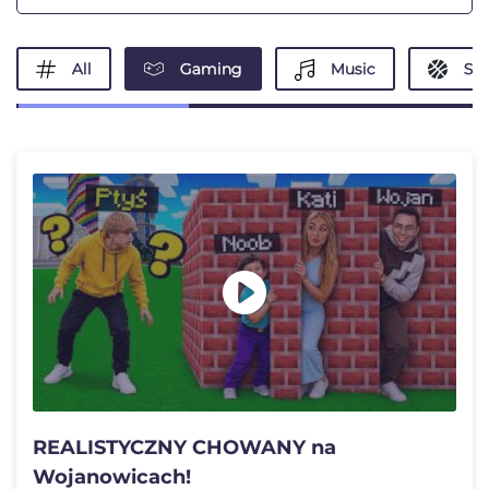
All
Gaming
Music
Spo
REALISTYCZNY CHOWANY na
Wojanowicach!