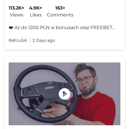
klubem z WŁOCH w FC26?! 🇮🇹
113.2K+
4.9K+
163+
Views
Likes
Comments
❤️ Aż do 1200 PLN w bonusach oraz FREEBET 15 PLN bez depozytu: ht
RafciuSA
2 Days ago