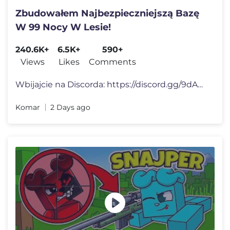
Zbudowałem Najbezpieczniejszą Bazę
W 99 Nocy W Lesie!
240.6K+
6.5K+
590+
Views
Likes
Comments
Wbijajcie na Discorda: https://discord.gg/9dAkzQFsDj Od kiedy zaczą�
Komar
2 Days ago