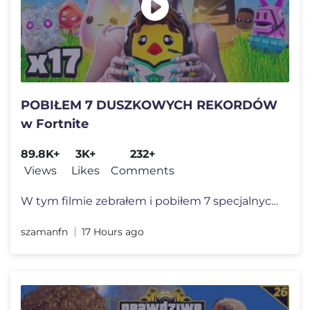
POBIŁEM 7 DUSZKOWYCH REKORDÓW
w Fortnite
89.8K+
3K+
232+
Views
Likes
Comments
W tym filmie zebrałem i pobiłem 7 specjalnych duszkowych rekordów w
szamanfn
17 Hours ago