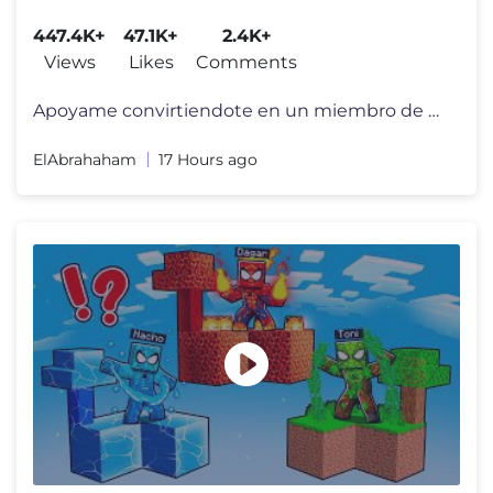
447.4K+
47.1K+
2.4K+
Views
Likes
Comments
Apoyame convirtiendote en un miembro de mi canal por tan solo 1 Dolar!
ElAbrahaham
17 Hours ago