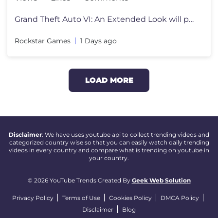
Grand Theft Auto VI: An Extended Look will premiere on Netflix Thursda
Rockstar Games
1 Days ago
LOAD MORE
Disclaimer
: We have uses youtube api to collect trending videos and
categorized country wise so that you can easily watch daily trending
videos in every country and compare what is trending on youtube in
your country.
© 2026 YouTube Trends Created By
Geek Web Solution
Privacy Policy
Terms of Use
Cookies Policy
DMCA Policy
Disclaimer
Blog