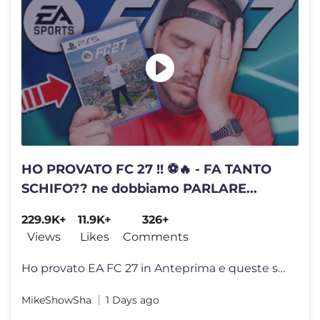
HO PROVATO FC 27 !! ⚽️🔥 - FA TANTO
SCHIFO?? ne dobbiamo PARLARE...
229.9K+
11.9K+
326+
Views
Likes
Comments
Ho provato EA FC 27 in Anteprima e queste sono le mie prime impression
MikeShowSha
1 Days ago