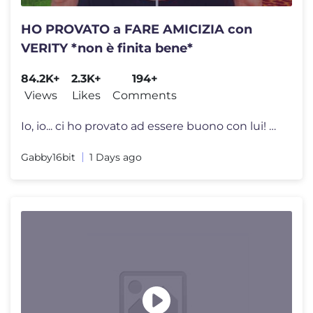
HO PROVATO a FARE AMICIZIA con
VERITY *non è finita bene*
84.2K+
2.3K+
194+
Views
Likes
Comments
Io, io... ci ho provato ad essere buono con lui! ORDINA IL NUOVO MANGA
Gabby16bit
1 Days ago