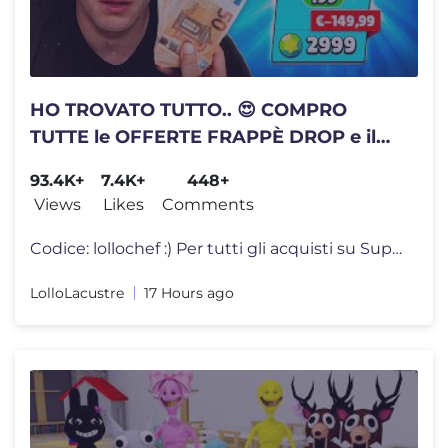
HO TROVATO TUTTO.. 😍 COMPRO
TUTTE le OFFERTE FRAPPÈ DROP e il
PASS PLUS su BRAWL STARS ITA!!
93.4K+
7.4K+
448+
Views
Likes
Comments
Codice: lollochef :) Per tutti gli acquisti su Supercell usate questo
LolloLacustre
17 Hours ago