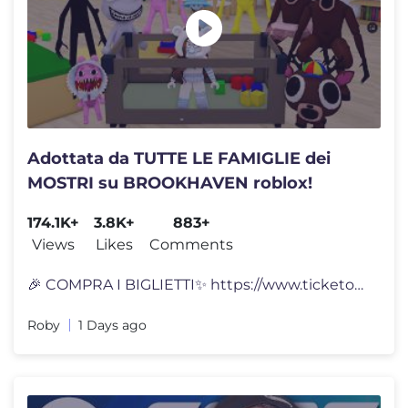
Adottata da TUTTE LE FAMIGLIE dei
MOSTRI su BROOKHAVEN roblox!
174.1K+
3.8K+
883+
Views
Likes
Comments
🎉 COMPRA I BIGLIETTI✨ https://www.ticketone.it/artist/roby-jenny-
Roby
1 Days ago