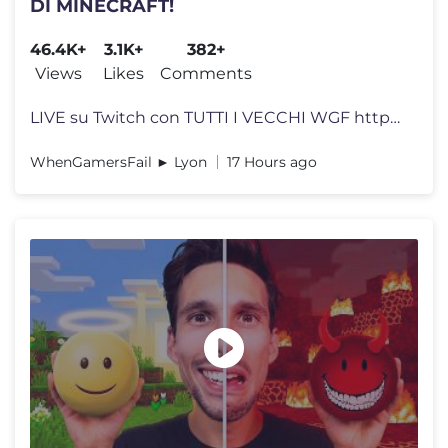
DI MINECRAFT!
46.4K+
3.1K+
382+
Views
Likes
Comments
LIVE su Twitch con TUTTI I VECCHI WGF https://www.twitch.tv/lyonwgfliv
WhenGamersFail ► Lyon
17 Hours ago