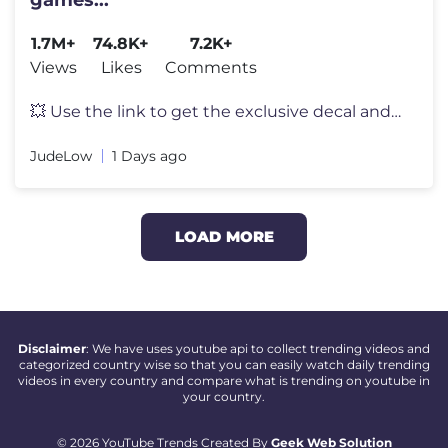
1.7M+
74.8K+
7.2K+
Views
Likes
Comments
💥 Use the link to get the exclusive decal and other bonuses on PC,
JudeLow
1 Days ago
LOAD MORE
Disclaimer
: We have uses youtube api to collect trending videos and
categorized country wise so that you can easily watch daily trending
videos in every country and compare what is trending on youtube in
your country.
© 2026 YouTube Trends Created By
Geek Web Solution