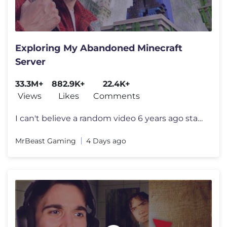
Exploring My Abandoned Minecraft
Server
33.3M+
882.9K+
22.4K+
Views
Likes
Comments
I can't believe a random video 6 years ago started all this I want to
MrBeast Gaming
4 Days ago