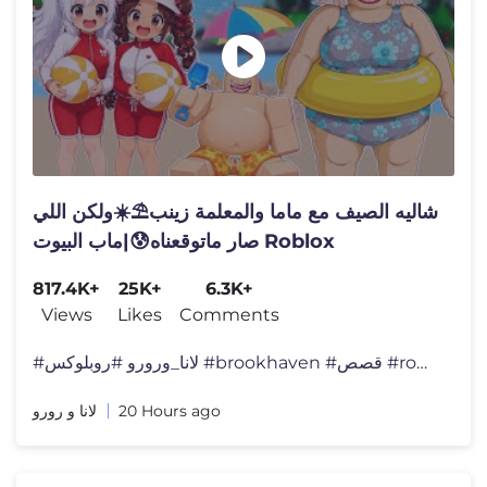
شاليه الصيف مع ماما والمعلمة زينب⛱️☀️ولكن اللي
صار ماتوقعناه😰|ماب البيوت Roblox
817.4K+
25K+
6.3K+
Views
Likes
Comments
#لانا_ورورو #روبلوكس #brookhaven #قصص #roblox
لانا و رورو
20 Hours ago