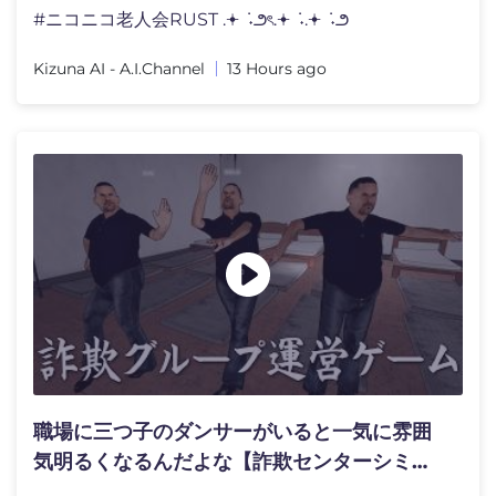
#ニコニコ老人会RUST .𖥔 ݁ ˖౨ৎ.𖥔 ݁ ˖.𖥔 ݁ ˖౨
Kizuna AI - A.I.Channel
13 Hours ago
職場に三つ子のダンサーがいると一気に雰囲
気明るくなるんだよな【詐欺センターシミュ
レーター】