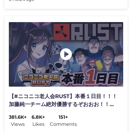
【#ニコニコ老人会RUST】本番１日目！！！
加藤純一チーム絶対優勝するぞおおお！！！
【キズナアイ / うんちちゃん / お布団ちゃん /
381.6K+
6.8K+
151+
恭ちゃん 】
Views
Likes
Comments