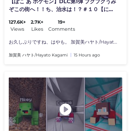
【ぽこ あ ポケモン】DLC第1弾 ブクブクうみ
ぞこの街へ！！ち、治水は！？＃１０【にじ
さんじ/加賀美ハヤト】
127.6K+
2.7K+
19+
Views
Likes
Comments
お久しぶりですね、はやも。 加賀美ハヤト/Hayato Kaga
加賀美 ハヤト/Hayato Kagami
15 Hours ago