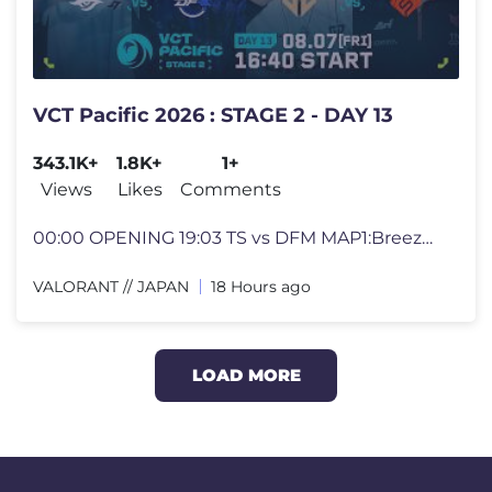
VCT Pacific 2026 : STAGE 2 - DAY 13
343.1K+
1.8K+
1+
Views
Likes
Comments
00:00 OPENING 19:03 TS vs DFM MAP1:Breeze 01:33:53 TS vs DFM MAP2:Spl
VALORANT // JAPAN
18 Hours ago
LOAD MORE