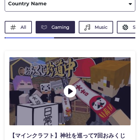
Country Name
All
Gaming
Music
Spo
【マインクラフト】神社を巡って7回おみくじ