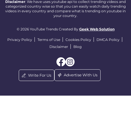
Disclaimer
: We have uses youtube api to collect trending videos and
categorized country wise so that you can easily watch daily trending
videos in every country and compare what is trending on youtube in
your country.
© 2026 YouTube Trends Created By
Geek Web Solution
Privacy Policy
Terms of Use
Cookies Policy
DMCA Policy
Disclaimer
Blog
Advertise With Us
Write For Us