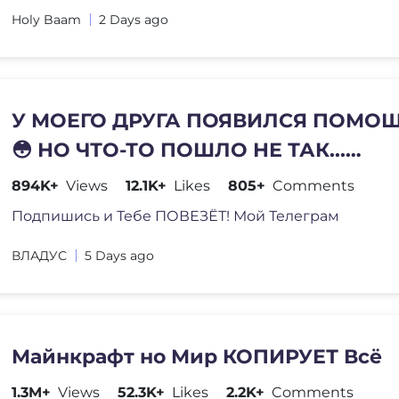
Holy Baam
2 Days ago
У МОЕГО ДРУГА ПОЯВИЛСЯ ПОМО
😳 НО ЧТО-ТО ПОШЛО НЕ ТАК...
МАЙНКРАФТ
894K+
Views
12.1K+
Likes
805+
Comments
Подпишись и Тебе ПОВЕЗЁТ! Мой Телеграм
ВЛАДУС
5 Days ago
Майнкрафт но Мир КОПИРУЕТ Всё
1.3M+
Views
52.3K+
Likes
2.2K+
Comments