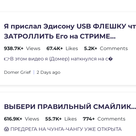
Я прислал Эдисону USB ФЛЕШКУ ч
ЗАТРОЛЛИТЬ Его на СТРИМЕ...
938.7K+
Views
67.4K+
Likes
5.2K+
Comments
👉В этом видео я (Домер) наткнулся на с�
Domer Grief
2 Days ago
ВЫБЕРИ ПРАВИЛЬНЫЙ СМАЙЛИК..
616.9K+
Views
55.7K+
Likes
774+
Comments
😱 ПРЕДРЕГА НА ЧУНГА-ЧАНГУ УЖЕ ОТКРЫТА