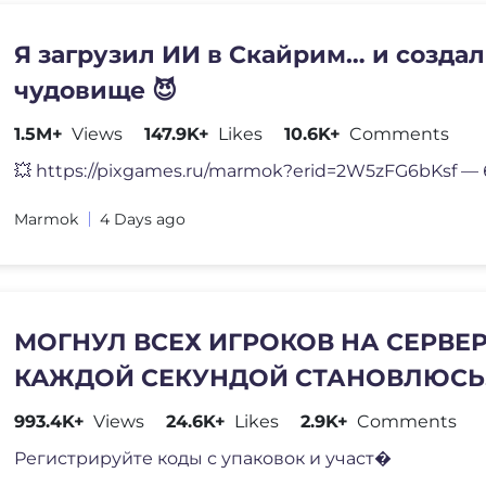
Я загрузил ИИ в Скайрим… и создал
чудовище 😈
1.5M+
Views
147.9K+
Likes
10.6K+
Comments
💥 https://pixgames.ru/marmok?erid=2W5zFG6bKsf —
Marmok
4 Days ago
МОГНУЛ ВСЕХ ИГРОКОВ НА СЕРВЕР
КАЖДОЙ СЕКУНДОЙ СТАНОВЛЮСЬ
КРАСИВЕЕ В РОБЛОКС!
993.4K+
Views
24.6K+
Likes
2.9K+
Comments
Регистрируйте коды с упаковок и участ�