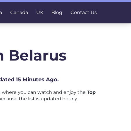
a
Canada
UK
Blog
Contact Us
n Belarus
dated 15 Minutes Ago.
m where you can watch and enjoy the
Top
ecause the list is updated hourly.