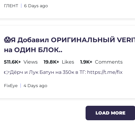
ГЛЕНТ
6 Days ago
😱Я Добавил ОРИГИНАЛЬНЫЙ VERI
на ОДИН БЛОК..
511.6K+
Views
19.8K+
Likes
1.9K+
Comments
👉Дёрч и Лук Батун на 350к в ТГ: https://t.me/fix
FixEye
4 Days ago
LOAD MORE