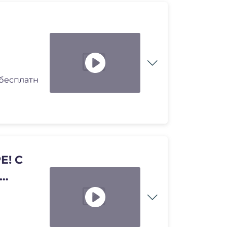
 бесплатн
Е! С