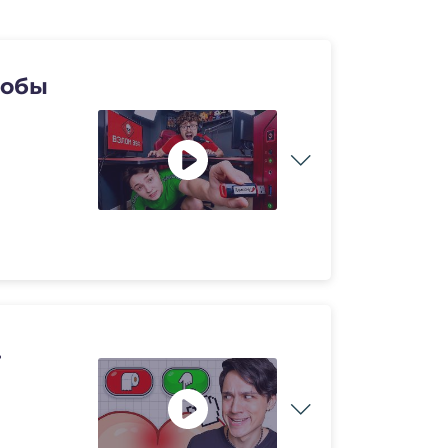
тобы
.