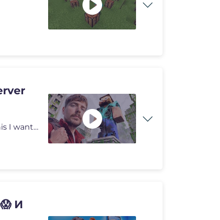
a
erver
I can't believe a random video 6 years ago started all this I want to
😱 И