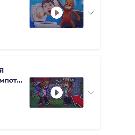
Я
мпот