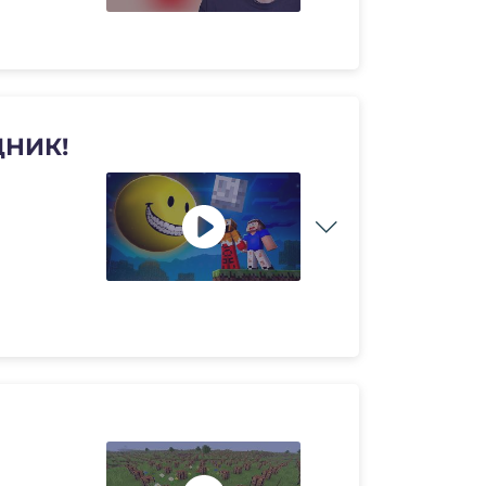
ЩНИК!