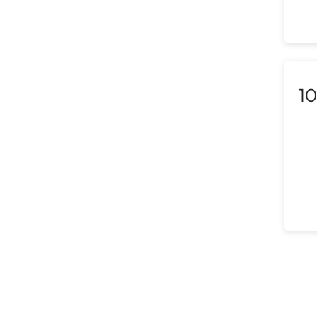
Macedonia
Malaysia
Malta
10
Mexico
Morocco
Nepal
Netherlands (Holland,
Europe)
New Zealand
Nicaragua
Nigeria
Norway