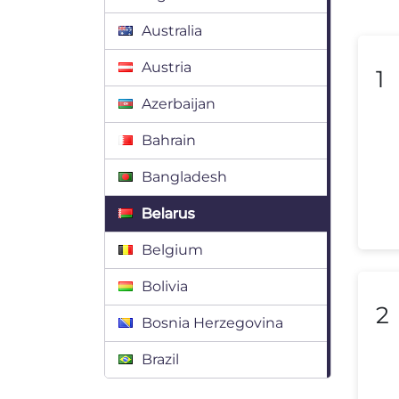
Australia
Austria
1
Azerbaijan
Bahrain
Bangladesh
Belarus
Belgium
Bolivia
2
Bosnia Herzegovina
Brazil
Bulgaria