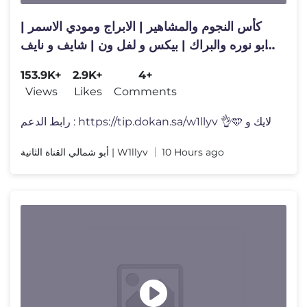
كأس النجوم والمشاهير | الابراج ومودي الاسمر |
ابو نوره والبراك | بيكس و لفل ون | شايف و نايف
حمدان🏆😍
153.9K+
2.9K+
4+
Views
Likes
Comments
رابط الدعم : https://tip.dokan.sa/w1llyv 👌🩵 لايك و
أبو شمالي القناة الثانية | W1llyv
10 Hours ago