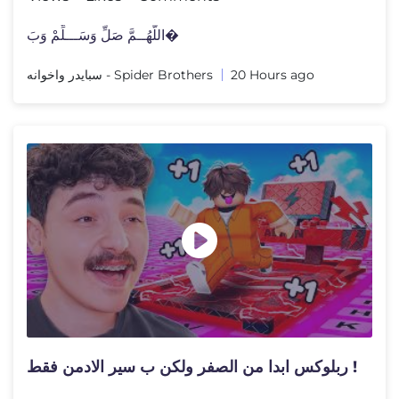
اللَّهُــمَّ صَلِّ وَسَـــلِّمْ وَبَ�
سبايدر واخوانه - Spider Brothers
20 Hours ago
ربلوكس ابدا من الصفر ولكن ب سير الادمن فقط !