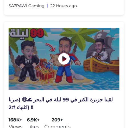
SA7RAWI Gaming
22 Hours ago
لقينا جزيرة الكنز في 99 ليلة في البحر 🌊🤑 (صرنا
اغنياء #2) !!
168K+
6.9K+
209+
Views
Likes
Comments