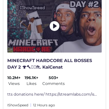
MINECRAFT HARDCORE ALL BOSSES
DAY 2 🍄🔨🧟‍♂️ft. KaiCenat
10.2M+
196.1K+
503+
Views
Likes
Comments
tts donations here/ https://streamlabs.com/ishowspeed FOLLOW ME 👀
IShowSpeed
12 Hours ago