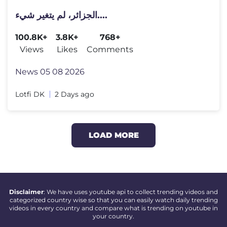
الجزائر، لم يتغير شيء....
100.8K+
3.8K+
768+
Views
Likes
Comments
News 05 08 2026
Lotfi DK
2 Days ago
LOAD MORE
Disclaimer
: We have uses youtube api to collect trending videos and
categorized country wise so that you can easily watch daily trending
videos in every country and compare what is trending on youtube in
your country.