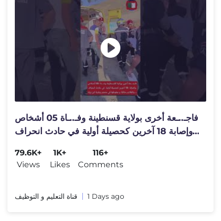
فاجـ..ـعة أخرى بولاية قسنطينة وفـ..ـاة 05 أشخاص
وإصابة 18 آخرين كحصيلة أولية في حادث انحراف
حافلة
79.6K+
1K+
116+
Views
Likes
Comments
قناة التعليم و التوظيف
1 Days ago