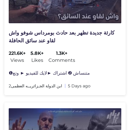
كارثة جديدة تظهر بعد حادث بومرداس شوفو واش
لقاو عند سائق الحافلة
221.6K+
5.8K+
1.3K+
Views
Likes
Comments
❶متنساش ❷ اشتراك ►لايك للفيديو ► وتع
ابن الدولة الجـزائريــه العظمى2
5 Days ago