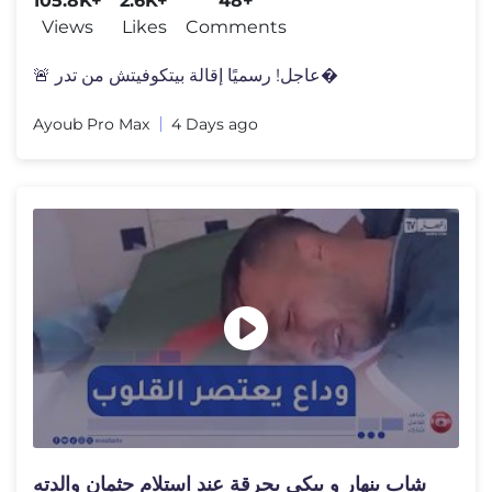
105.8K+
2.6K+
48+
Views
Likes
Comments
🚨 عاجل! رسميًا إقالة بيتكوفيتش من تدر�
Ayoub Pro Max
4 Days ago
شاب ينهار و يبكي بحرقة عند استلام جثمان والدته