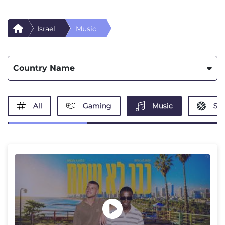
Israel
Music
Country Name
All
Gaming
Music
Spo