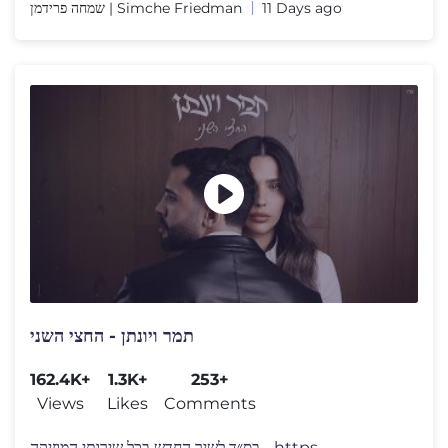
שמחה פרידמן | Simche Friedman
11 Days ago
תמר ויונתן - החצי השני
162.4K+
1.3K+
253+
Views
Likes
Comments
בס״ד לשיר החדש בכל שירותי המוזיקה - https