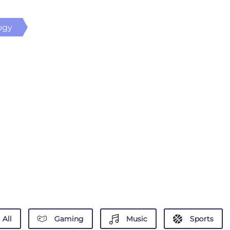
ogy
All
Gaming
Music
Sports