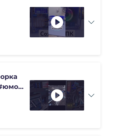
борка
 #юмор