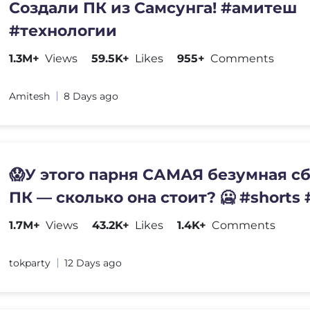
Создали ПК из Самсунга! #амитеш
#технологии
1.3M+
Views
59.5K+
Likes
955+
Comments
Amitesh
8 Days ago
😱У этого парня САМАЯ безумная с
ПК — сколько она стоит? 🥶 #shorts
#компьютер #общение
1.7M+
Views
43.2K+
Likes
1.4K+
Comments
tokparty
12 Days ago