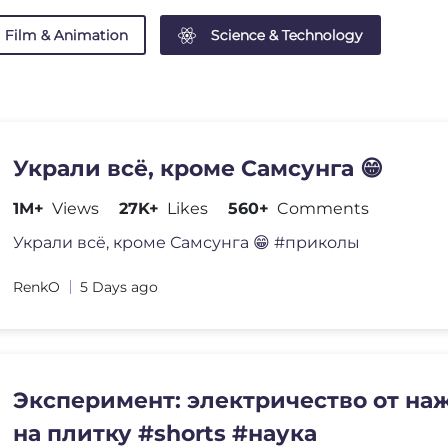
Film & Animation
Science & Technology
Украли всë, кроме Самсунга 😁
1M+
Views
27K+
Likes
560+
Comments
Украли всë, кроме Самсунга 😁 #приколы
RenkO
5 Days ago
Эксперимент: электричество от на
на плитку #shorts #наука