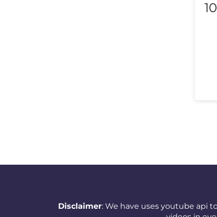
Lithuania
10
Luxembourg
Macedonia
Malaysia
Malta
Mexico
Morocco
Nepal
Netherlands (Holland,
Europe)
New Zealand
Disclaimer
: We have uses youtube api to
Nicaragua
videos in ev