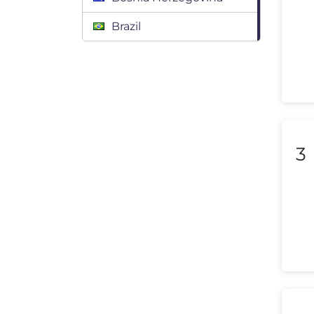
Brazil
Bulgaria
Canada
Chile
Colombia
3
Costa Rica
Croatia
Cyprus
Czech Republic
Denmark
Dominican Republic