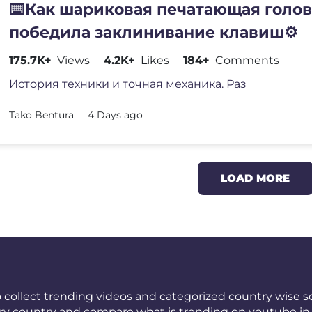
⌨️Как шариковая печатающая голо
победила заклинивание клавиш⚙️
175.7K+
Views
4.2K+
Likes
184+
Comments
История техники и точная механика. Раз
Tako Bentura
4 Days ago
LOAD MORE
 collect trending videos and categorized country wise so
ery country and compare what is trending on youtube in 