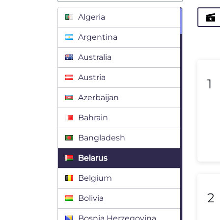
Algeria
Argentina
Australia
Austria
1
Azerbaijan
Bahrain
Bangladesh
Belarus
Belgium
2
Bolivia
Bosnia Herzegovina