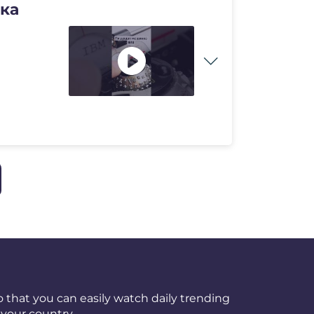
вка
 that you can easily watch daily trending
your country.