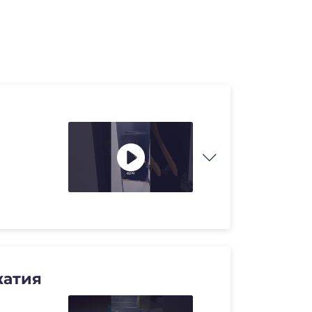
жатия