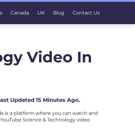
a
Canada
UK
Blog
Contact Us
gy Video In
Last Updated 15 Minutes Ago.
s is a platform where you can watch and
est YouTube Science & Technology video