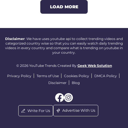
LOAD MORE
Disclaimer
: We have uses youtube api to collect trending videos and
categorized country wise so that you can easily watch daily trending
videos in every country and compare what is trending on youtube in
your country.
© 2026 YouTube Trends Created By
Geek Web Solution
Privacy Policy
Terms of Use
Cookies Policy
DMCA Policy
Disclaimer
Blog
Advertise With Us
Write For Us