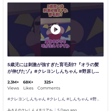
5歳児には刺激が強すぎた育毛剤!?『オラの髪
が伸びたゾ』#クレヨンしんちゃん #野原しん
のすけ #野原みさえ #野原ひろし #野原ひま
2.3M+
68K+
325+
わり #爆笑
Views
Likes
Comments
#クレヨンしんちゃん #クレしん #しんちゃん #野原
みさえのクレしんメモリアル
5 Days ago