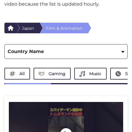
video because the list is updated hourly.
Japan
Film & Animation
Country Name
All
Gaming
Music
Spo