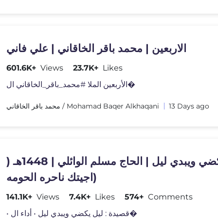
الاربعين | محمد باقر الخاقاني | علي فاني
601.6K+
Views
23.7K+
Likes
الأربعين الملا #محمد_باقر_الخاقاني ال�
محمد باقر الخاقاني / Mohamad Baqer Alkhaqani
13 Days ago
ليل يكضي ويبدي ليل | الحاج مسلم الوائلي | 1448هـ (
اجيتك ناحره الحومه)
141.1K+
Views
7.4K+
Likes
574+
Comments
• قصيدة : ليل يكضي ويبدي ليل • أداء ال�