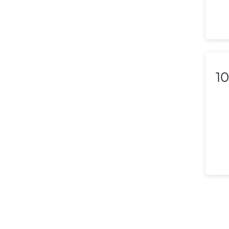
Liechtenstein
Lithuania
Luxembourg
10
Macedonia
Malaysia
Malta
Mexico
Morocco
Nepal
Netherlands (Holland,
Europe)