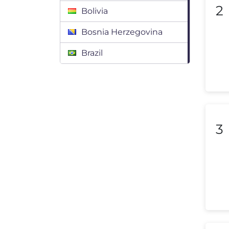
2
Bolivia
Bosnia Herzegovina
Brazil
Bulgaria
Canada
Chile
3
Colombia
Costa Rica
Croatia
Cyprus
Czech Republic