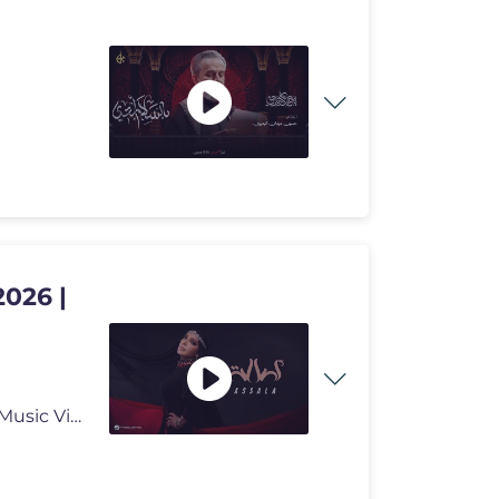
2026 |
#Rotana2026 #Rotana #Assala Assala - Assala | Official Music Video 202