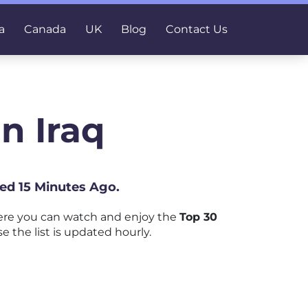
a
Canada
UK
Blog
Contact Us
n Iraq
ted 15 Minutes Ago.
ere you can watch and enjoy the
Top 30
e the list is updated hourly.