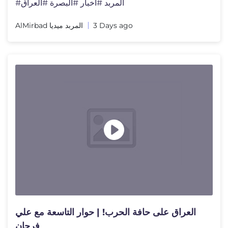
#المربد #أخبار #البصرة #العراق
AlMirbad المربد ميديا
3 Days ago
العراق على حافة الحرب! | حوار التاسعة مع علي
فرحان