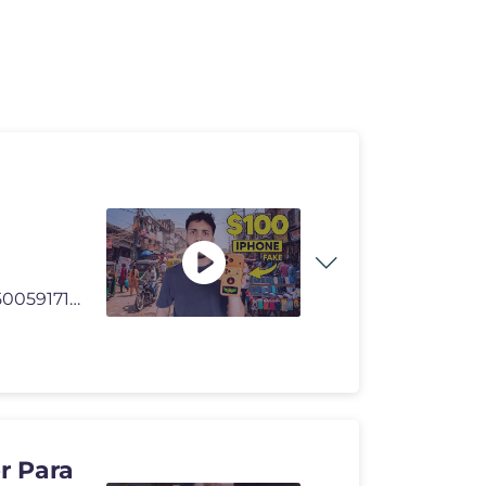
Mi seguro de viaje ► https://www.iatiseguros.com?r=35005917126194 Mi
r Para