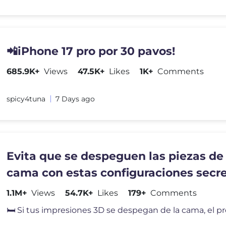
📲iPhone 17 pro por 30 pavos!
685.9K+
Views
47.5K+
Likes
1K+
Comments
spicy4tuna
7 Days ago
Evita que se despeguen las piezas de
cama con estas configuraciones secr
tu laminador
1.1M+
Views
54.7K+
Likes
179+
Comments