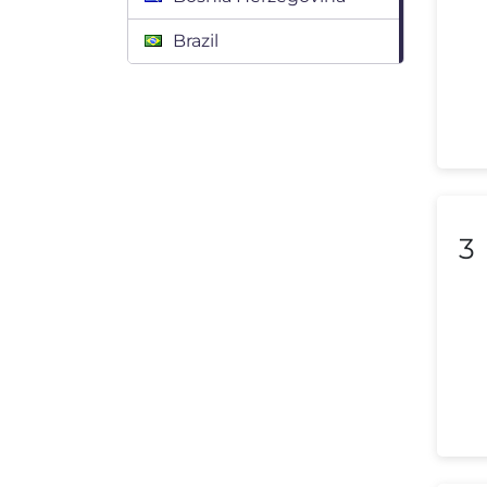
Brazil
Bulgaria
Canada
Chile
Colombia
3
Costa Rica
Croatia
Cyprus
Czech Republic
Denmark
Dominican Republic