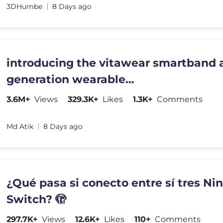
3DHumbe
8 Days ago
introducing the vitawear smartband a
generation wearable
gadget#shortsfeed#trending
3.6M+
Views
329.3K+
Likes
1.3K+
Comments
Md Atik
8 Days ago
¿Qué pasa si conecto entre sí tres Ni
Switch? 🫣
297.7K+
Views
12.6K+
Likes
110+
Comments