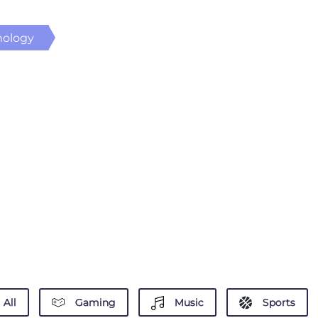
nology
All
Gaming
Music
Sports