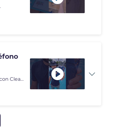

léfono
Así puedes sacar el agua de las bocinas de tu teléfono con Clear Wav