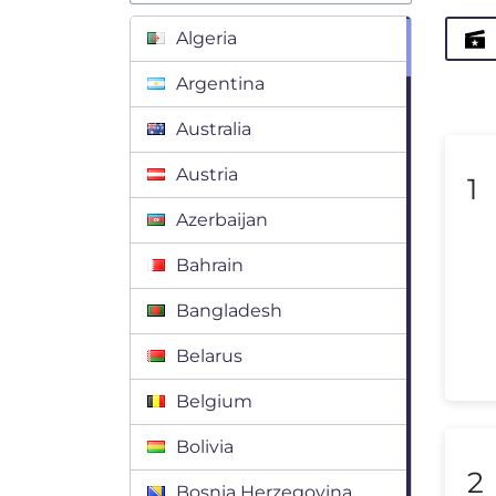
Algeria
Argentina
Australia
Austria
1
Azerbaijan
Bahrain
Bangladesh
Belarus
Belgium
Bolivia
2
Bosnia Herzegovina