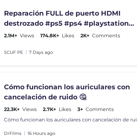
Reparación FULL de puerto HDMI
destrozado #ps5 #ps4 #playstation
#reparacion #serviciotecnico
2.1M+
Views
174.8K+
Likes
2K+
Comments
SCUF PE
7 Days ago
Cómo funcionan los auriculares con
cancelación de ruido 🤔
22.3K+
Views
2.7K+
Likes
3+
Comments
Cómo funcionan los auriculares con cancelación de rui
DrFilms
16 Hours ago