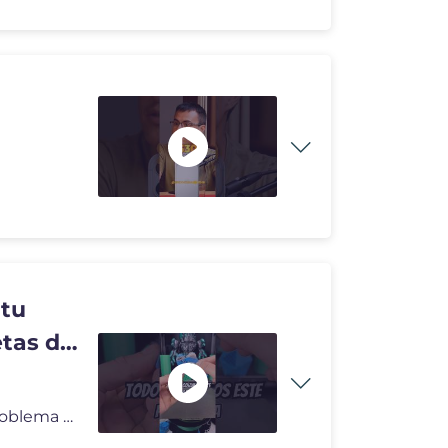
 tu
etas de
🛏️ Si tus impresiones 3D se despegan de la cama, el problema pued