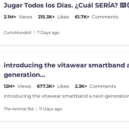
Jugar Todos los Días. ¿Cuál SERÍA? ⌨️
2.1M+
Views
215.3K+
Likes
61.7K+
Comments
CurioMundoX
7 Days ago
introducing the vitawear smartband a
generation
wearablegadget#shortsfeed#trendin
12M+
Views
677.3K+
Likes
2.3K+
Comments
The Animal Bd
11 Days ago