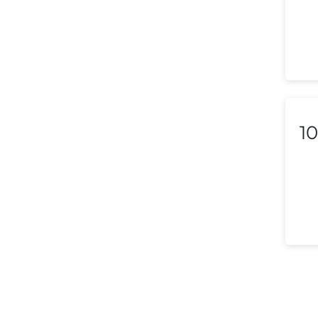
Lithuania
Luxembourg
Macedonia
Malaysia
Malta
10
Mexico
Morocco
Nepal
Netherlands (Holland,
Europe)
New Zealand
Nicaragua