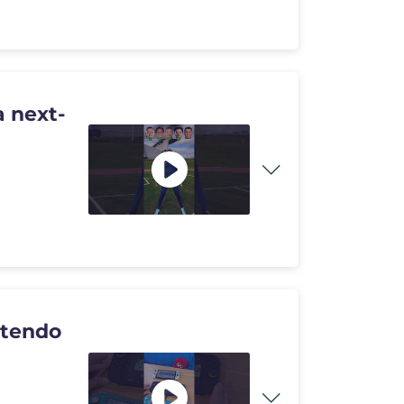
 next-
ntendo