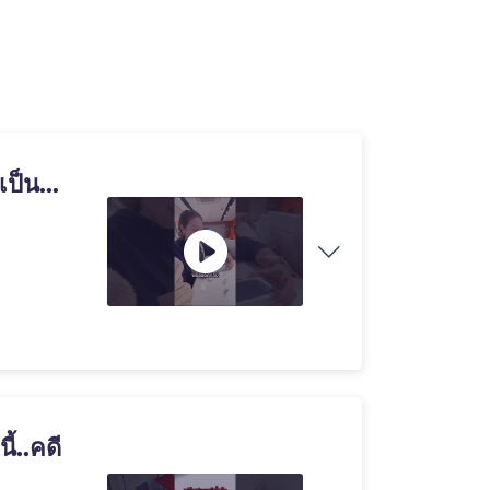
ป็น...
้..คดี