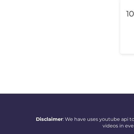
Lithuania
10
Luxembourg
Macedonia
Malaysia
Malta
Mexico
Morocco
Nepal
Netherlands (Holland,
Europe)
Disclaimer
: We have uses youtube api to
New Zealand
videos in ev
Nicaragua