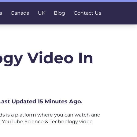
a
Canada
UK
Blog
Contact Us
gy Video In
 Last Updated 15 Minutes Ago.
s is a platform where you can watch and
est YouTube Science & Technology video