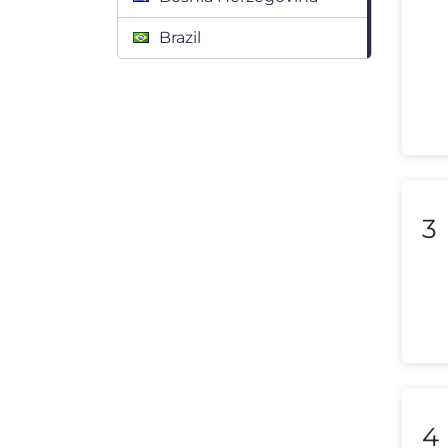
Brazil
Bulgaria
Canada
Chile
Colombia
3
Costa Rica
Croatia
Cyprus
Czech Republic
Denmark
4
Dominican Republic