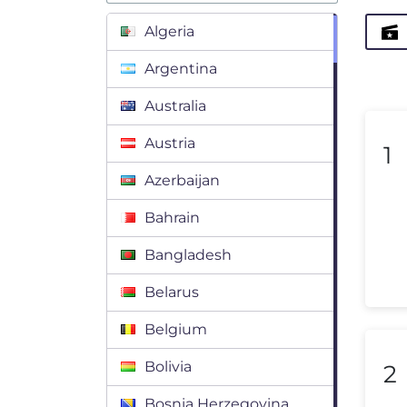
Algeria
Argentina
Australia
Austria
1
Azerbaijan
Bahrain
Bangladesh
Belarus
Belgium
Bolivia
2
Bosnia Herzegovina