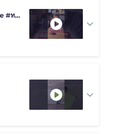
e #ทริค