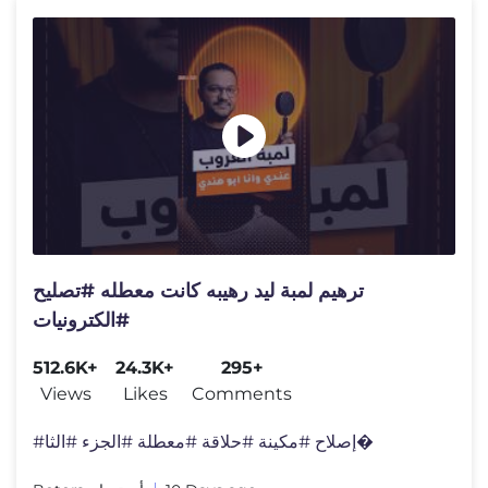
ترهيم لمبة ليد رهيبه كانت معطله #تصليح
#الكترونيات
512.6K+
24.3K+
295+
Views
Likes
Comments
#إصلاح #مكينة #حلاقة #معطلة #الجزء #الثا�