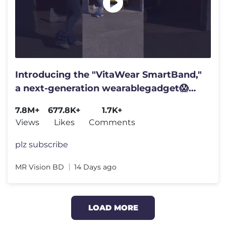
Introducing the "VitaWear SmartBand,"
a next-generation wearablegadget😱
#shortsfeed#trending
7.8M+
677.8K+
1.7K+
Views
Likes
Comments
plz subscribe
MR Vision BD
14 Days ago
LOAD MORE