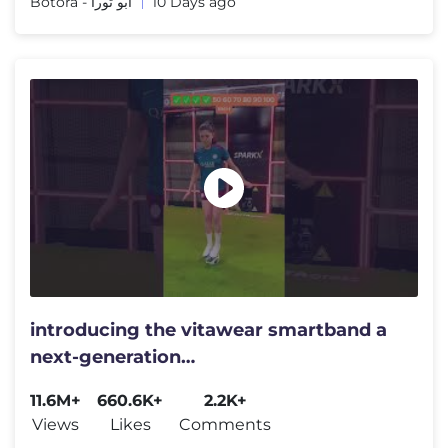
Botora - أبو تورا
10 Days ago
introducing the vitawear smartband a
next-generation
wearablegadget#shortsfeed#trending
11.6M+
660.6K+
2.2K+
Views
Likes
Comments