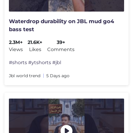
Waterdrop durability on JBL mud go4
bass test
2.3M+
21.6K+
39+
Views
Likes
Comments
#shorts #ytshorts #jbl
Jbl world trend
5 Days ago