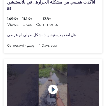
اتأكدت بنفسي من مشكلة الحرارة.. في بلايستيشن
5!
149K+
11.1K+
138+
Views
Likes
Comments
هل اضع بلايستيشن ٥ بشكل طولي ام عرضي
Gamerawi - وسيم
1 Days ago