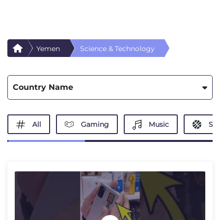
Yemen
Science & Technology
Country Name
All
Gaming
Music
Spo