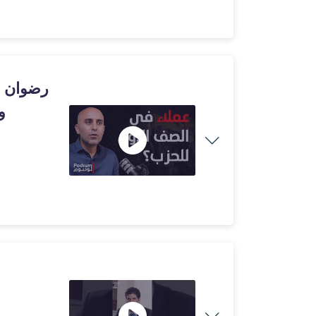
رضوان م
و