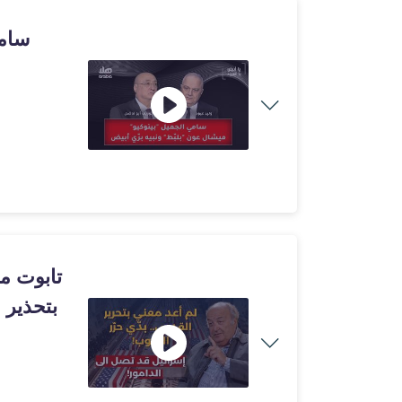
سامي
تابوت م
بتحذير خطير: