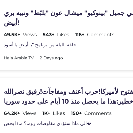
 جميل "بينوكيو" ميشال عون "بلبّط" ونبيه بري
أبيض!
49.5K+
Views
543+
Likes
116+
Comments
حلقة الليلة من برنامج “يا أبيض يا أسود
Hala Arabia TV
2 Days ago
فتوح لأميركا!حرب أعنف ومفاجآت!رفيق نصرالله
هذا ما يحصل منذ 10 أيام على حدود سوريا
64.2K+
Views
1K+
Likes
150+
Comments
الى ماذا ستؤدي مفاوضات روما؟ ماذا يحص�