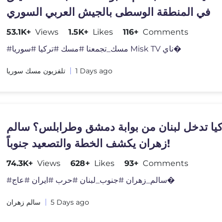
في المنطقة الوسطى بالجيش العربي السوري
53.1K+
Views
1.5K+
Likes
116+
Comments
#مسك_تجمعنا #مسك #تركيا #سوريا Misk TV ناي�
تلفزيون مسك سوريا
1 Days ago
كيا تدخل لبنان من بوابة دمشق وطرابلس؟ سالم
زهران يكشف الخطة والتصعيد جنوباً!
74.3K+
Views
628+
Likes
93+
Comments
#سالم_زهران #جنوب_لبنان #حرب #ايران #عاج�
سالم زهران
5 Days ago