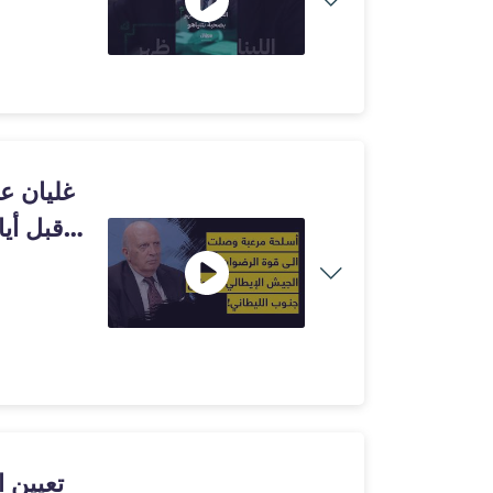
غليان ع
قبل أي
تعيين ا