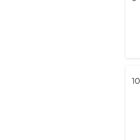
Lithuania
Luxembourg
Macedonia
Malaysia
Malta
Mexico
10
Morocco
Nepal
Netherlands (Holland,
Europe)
New Zealand
Nicaragua