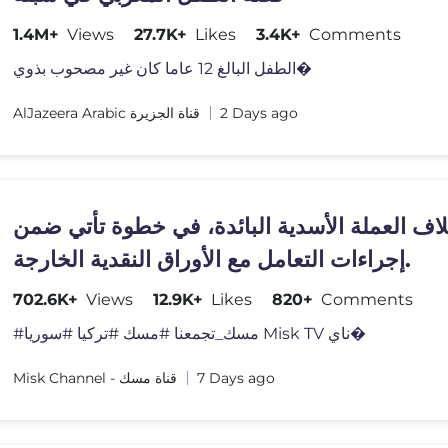
1.4M+
Views
27.7K+
Likes
3.4K+
Comments
الطفل البالغ 12 عاما كان غير مصحوب بذوي�
AlJazeera Arabic قناة الجزيرة
2 Days ago
لاف العملة الأسدية البائدة، في خطوة تأتي ضمن
إجراءات التعامل مع الأوراق النقدية الخارجة.
702.6K+
Views
12.9K+
Likes
820+
Comments
#مسك_تجمعنا #مسك #تركيا #سوريا Misk TV ناي�
Misk Channel - قناة مسك
7 Days ago