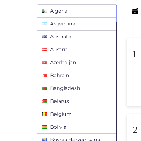
Algeria
Argentina
Australia
Austria
1
Azerbaijan
Bahrain
Bangladesh
Belarus
Belgium
Bolivia
2
Bosnia Herzegovina