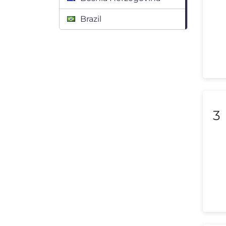
Brazil
Bulgaria
Canada
Chile
Colombia
3
Costa Rica
Croatia
Cyprus
Czech Republic
Denmark
Dominican Republic