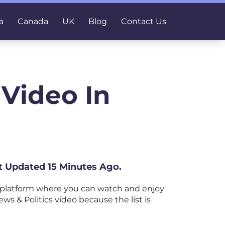
a
Canada
UK
Blog
Contact Us
 Video In
st Updated 15 Minutes Ago.
 platform where you can watch and enjoy
ews & Politics video because the list is