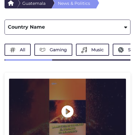
Guatemala
News & Politics
Country Name
All
Gaming
Music
Spo