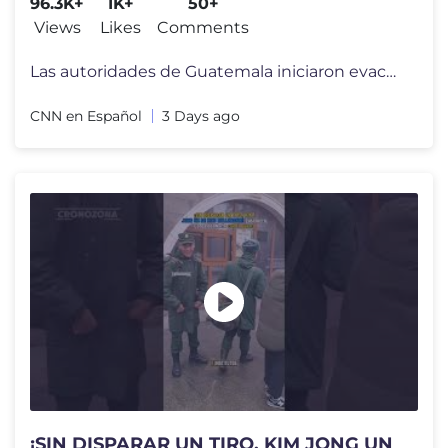
96.3K+
1K+
50+
Views
Likes
Comments
Las autoridades de Guatemala iniciaron evacuaciones preventivas de dec
CNN en Español
3 Days ago
¡SIN DISPARAR UN TIRO, KIM JONG UN