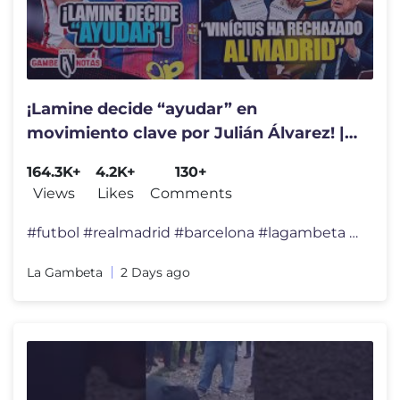
¡Lamine decide “ayudar” en
movimiento clave por Julián Álvarez! |
“Vinícius ha rechazado al Madrid”
164.3K+
4.2K+
130+
Views
Likes
Comments
#futbol #realmadrid #barcelona #lagambeta Suscríbete a La Gambeta ⚽
La Gambeta
2 Days ago