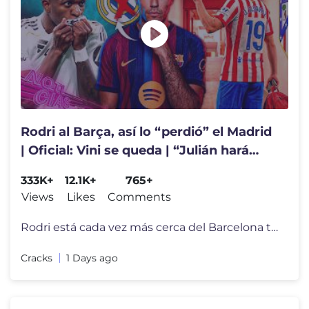
Rodri al Barça, así lo “perdió” el Madrid
| Oficial: Vini se queda | “Julián hará
todo para salir”
333K+
12.1K+
765+
Views
Likes
Comments
Rodri está cada vez más cerca del Barcelona tras dar el "sí" al pro
Cracks
1 Days ago