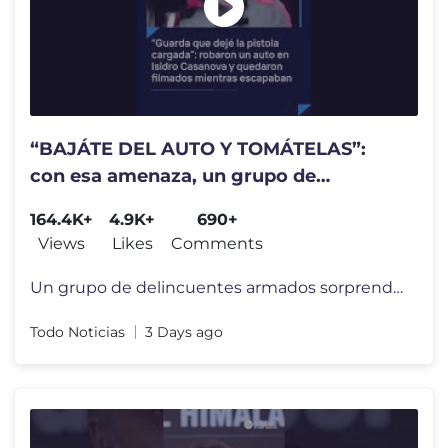
“BAJÁTE DEL AUTO Y TOMÁTELAS”:
con esa amenaza, un grupo de
delincuentes robó un auto en La
164.4K+
4.9K+
690+
Matanza
Views
Likes
Comments
Un grupo de delincuentes armados sorprendió a un hombre que acababa d
Todo Noticias
3 Days ago