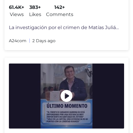
"HABÍA INDICIOS DE VIOLENCIA"
61.4K+
383+
142+
Views
Likes
Comments
La investigación por el crimen de Matías Julián Álvarez Guardia, e
A24com
2 Days ago