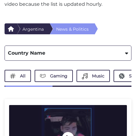
video because the list is updated hourly.
Argentina
News & Politics
Country Name
All
Gaming
Music
Spo