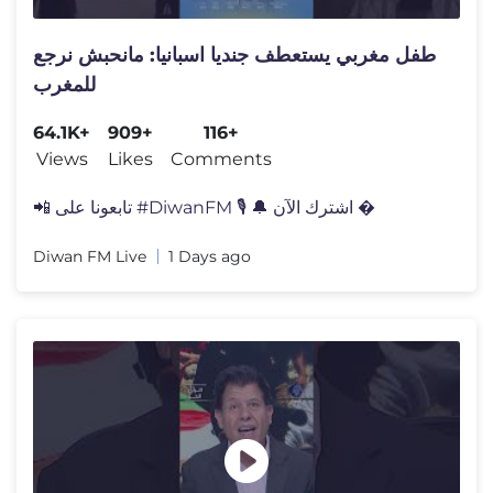
طفل مغربي يستعطف جنديا اسبانيا: مانحبش نرجع
للمغرب
64.1K+
909+
116+
Views
Likes
Comments
📲 تابعونا على #DiwanFM 🎙️ 🔔 اشترك الآن �
Diwan FM Live
1 Days ago