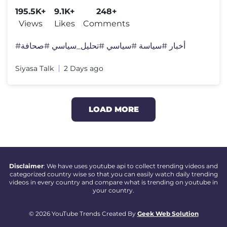
195.5K+
9.1K+
248+
Views
Likes
Comments
#أخبار #سياسة #سياسي #تحليل_سياسي #صحافة
Siyasa Talk
2 Days ago
LOAD MORE
Disclaimer
: We have uses youtube api to collect trending videos and
categorized country wise so that you can easily watch daily trending
videos in every country and compare what is trending on youtube in
your country.
© 2026 YouTube Trends Created By
Geek Web Solution