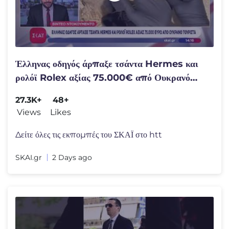
Έλληνας οδηγός άρπαξε τσάντα Hermes και
ρολόϊ Rolex αξίας 75.000€ από Ουκρανό
τουρίστα | 05/08/2026
27.3K+
48+
Views
Likes
Δείτε όλες τις εκπομπές του ΣΚΑΪ στο htt
SKAI.gr
2 Days ago