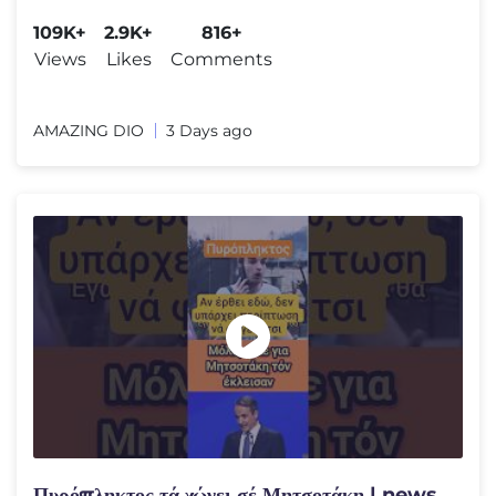
109K+
2.9K+
816+
Views
Likes
Comments
AMAZING DIO
3 Days ago
Πυρόπληκτος τά χώνει σέ Μητσοτάκη | news