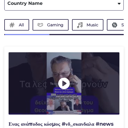
Country Name
All
Gaming
Music
Spo
Ενας ανάποδος κόσμος #νδ_σκανδαλα #news