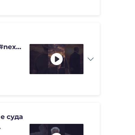
#nexta
е суда