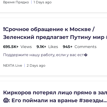
Время Прядко
1 Days ago
❗️Срочное обращение к Москве /
Зеленский предлагает Путину мир 
#новости #україна #новостидня
695.5K+
Views
9.1K+
Likes
945+
Comments
Поддержите нашу работу, если у вас ест�
NEXTA Live
2 Days ago
Киркоров потерял лицо прямо в зал
😱: Его поймали на вранье #звезды