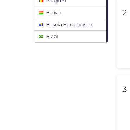
Belgium
2
Bolivia
Bosnia Herzegovina
Brazil
Bulgaria
Canada
Chile
Colombia
3
Costa Rica
Croatia
Cyprus