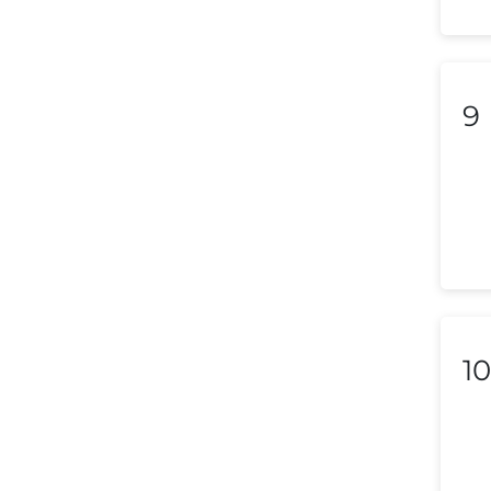
Libya
Liechtenstein
Lithuania
9
Luxembourg
Macedonia
Malaysia
Malta
Mexico
10
Morocco
Nepal
Netherlands (Holland,