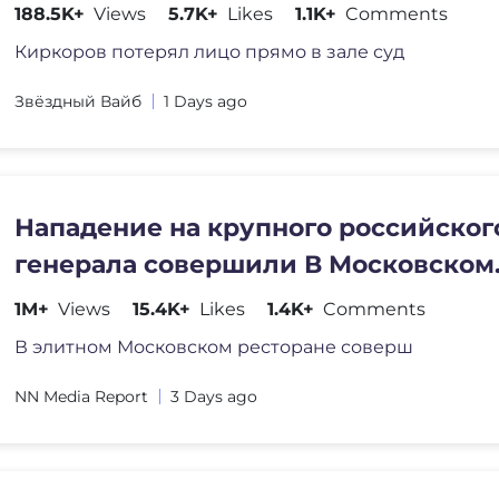
#новости #интервью
188.5K+
Views
5.7K+
Likes
1.1K+
Comments
Киркоров потерял лицо прямо в зале суд
Звёздный Вайб
1 Days ago
Нападение на крупного российског
генерала совершили В Московском
ресторане
1M+
Views
15.4K+
Likes
1.4K+
Comments
В элитном Московском ресторане соверш
NN Media Report
3 Days ago