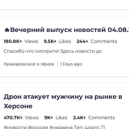
🔥Вечерний выпуск новостей 04.08.
180.8K+
Views
9.5K+
Likes
244+
Comments
Спасибо что смотрите! Здесь новости дл
Крамаровский в эфире
1 Days ago
Дрон атакует мужчину на рынке в
Херсоне
470.7K+
Views
9K+
Likes
2.4K+
Comments
#новости #россия #украина Тип: шортс П