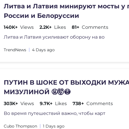
Литва и Латвия минируют мосты у 
России и Белоруссии
140K+
Views
2.2K+
Likes
81+
Comments
Литва и Латвия усиливают оборону на во
TrendNews
4 Days ago
ПУТИН В ШОКЕ ОТ ВЫХОДКИ МУЖ
МИЗУЛИНОЙ 🤬🤯😳
303K+
Views
9.7K+
Likes
738+
Comments
Во время путешествий важно, чтобы карт
Cubo Thompson
1 Days ago