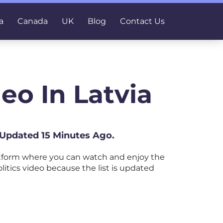
a
Canada
UK
Blog
Contact Us
eo In Latvia
t Updated 15 Minutes Ago.
atform where you can watch and enjoy the
litics video because the list is updated