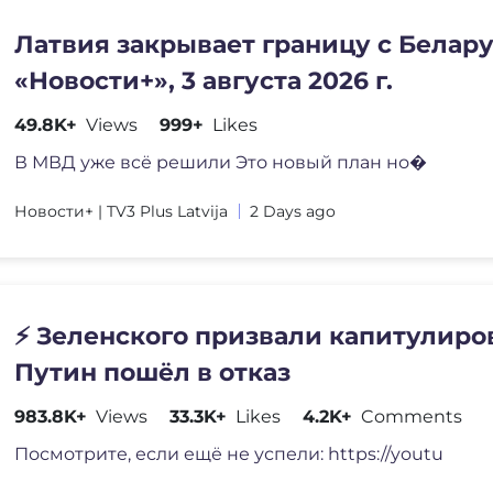
Латвия закрывает границу с Белар
«Новости+», 3 августа 2026 г.
49.8K+
Views
999+
Likes
В МВД уже всё решили Это новый план но�
Новости+ | TV3 Plus Latvija
2 Days ago
⚡️ Зеленского призвали капитулиров
Путин пошёл в отказ
983.8K+
Views
33.3K+
Likes
4.2K+
Comments
Посмотрите, если ещё не успели: https://youtu