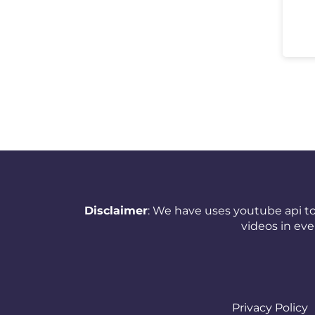
Europe)
New Zealand
Nicaragua
Nigeria
Norway
Oman
Pakistan
Panama
Disclaimer
: We have uses youtube api to
videos in ev
Papua New Guinea
Paraguay
Peru
Privacy Policy