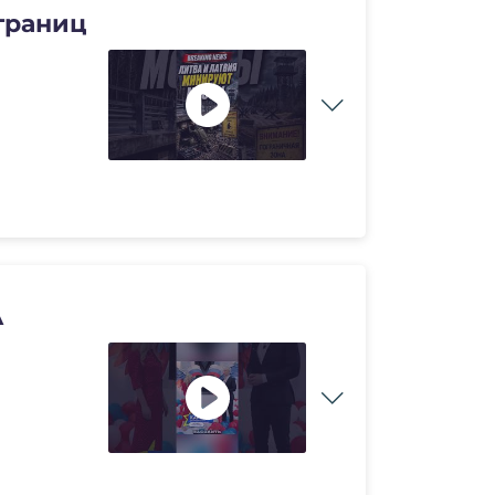
границ
А