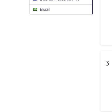
Brazil
Bulgaria
Canada
Chile
Colombia
Costa Rica
3
Croatia
Cyprus
Czech Republic
Denmark
Dominican Republic