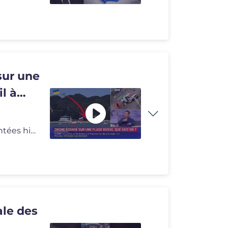
sur une
l à
Deux accusations de crime de guerre ont été commentées hier : l'att
ale des