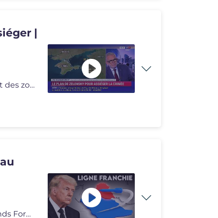
iéger |
Depuis plusieurs semaines les drones ukrainiens visent des zones strat
eau
📺 Pour découvrir et vous abonner à notre chaine "Grands Formats"