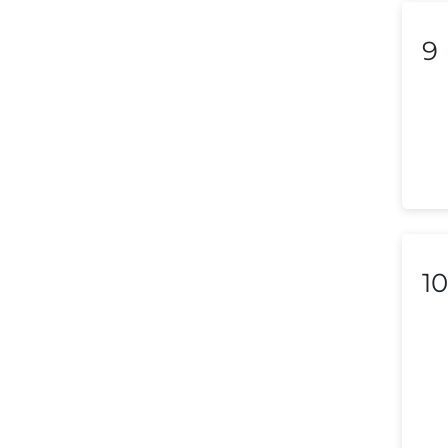
Lithuania
9
Luxembourg
Macedonia
Malaysia
Malta
Mexico
Morocco
10
Nepal
Netherlands (Holland,
Europe)
New Zealand
Nicaragua