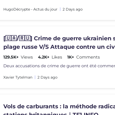
HugoDécrypte - Actus du jour
2 Days ago
[🇺🇦/🇷🇺] Crime de guerre ukrainien 
plage russe V/S Attaque contre un civi
Kherson
129.5K+
Views
4.2K+
Likes
1K+
Comments
Xavier Tytelman
2 Days ago
Vols de carburants : la méthode radic
stations britanniques｜TF1 INFO