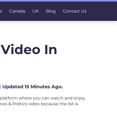
a
Canada
UK
Blog
Contact Us
 Video In
st Updated 15 Minutes Ago.
 platform where you can watch and enjoy
ews & Politics video because the list is