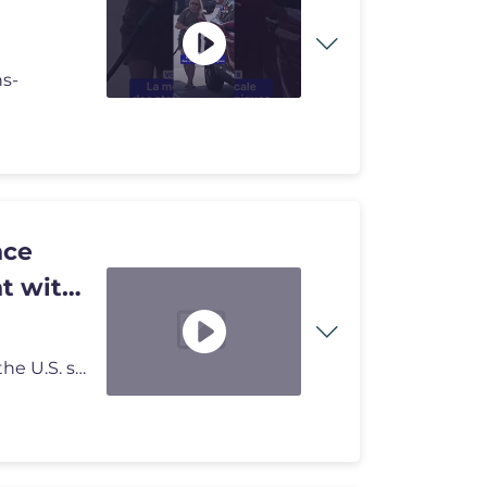
ns-
nce
t with
John Oliver discusses how the cyclospora outbreak in the U.S. still is