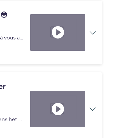
😳
Nicolas Dupont-Aignan interpelle les journalistes de C à vous avec un
er
25.000 Marokkanen zijn al vrijwillig teruggekeerd volgens het Spaanse