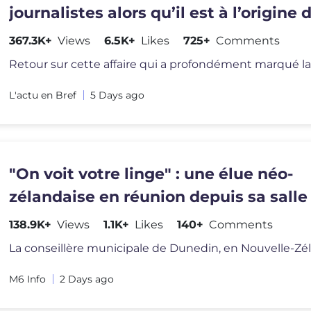
journalistes alors qu’il est à l’origine 
drame.
367.3K+
Views
6.5K+
Likes
725+
Comments
L'actu en Bref
5 Days ago
"On voit votre linge" : une élue néo-
zélandaise en réunion depuis sa salle
bain
138.9K+
Views
1.1K+
Likes
140+
Comments
M6 Info
2 Days ago