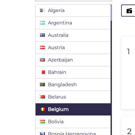
Algeria
Argentina
Australia
Austria
1
Azerbaijan
Bahrain
Bangladesh
Belarus
Belgium
Bolivia
2
Bosnia Herzegovina