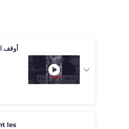
أوقف ال
nt les