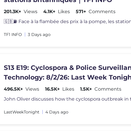
201.3K+
Views
4.1K+
Likes
571+
Comments
🇬🇧⛽️ Face à la flambée des prix à la pompe, les statio
TF1 INFO
3 Days ago
S13 E19: Cyclospora & Police Surveilla
Technology: 8/2/26: Last Week Tonigh
John Oliver
496.5K+
Views
16.5K+
Likes
1.5K+
Comments
LastWeekTonight
4 Days ago