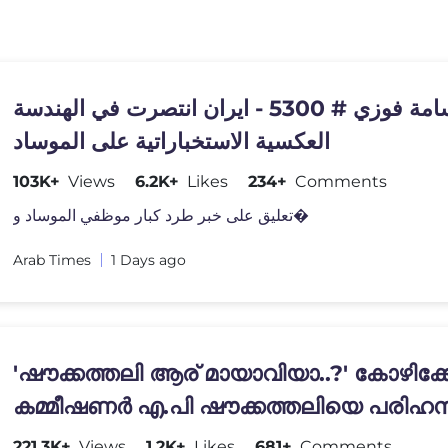
د.أسامة فوزي # 5300 - ايران انتصرت في الهندسة
العكسية الاستخباراتية على الموساد
103K+
Views
6.2K+
Likes
234+
Comments
تعليق على خبر طرد كبار موظفي الموساد و�
Arab Times
1 Days ago
'ഷൗക്കത്തലി ആര് മായാവിയാ..?' കോഴിക്ക
കമ്മീഷണർ എ.പി ഷൗക്കത്തലിയെ പരിഹസിച
അർജുൻ ആയങ്കി
221.3K+
Views
1.2K+
Likes
681+
Comments