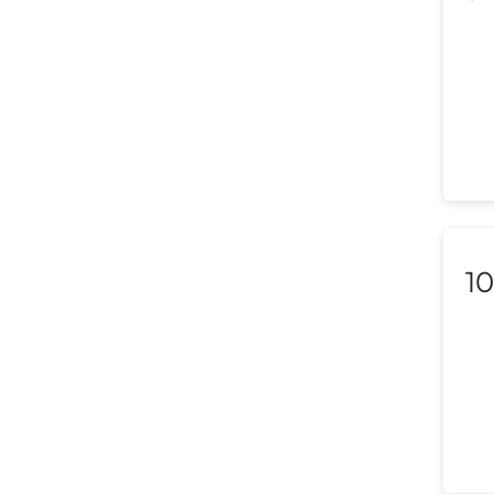
Macedonia
Malaysia
Malta
Mexico
Morocco
Nepal
10
Netherlands (Holland,
Europe)
New Zealand
Nicaragua
Nigeria