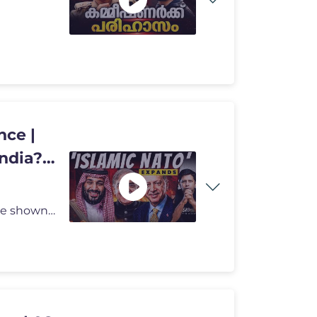
nce |
India?
🛑 Our New T-shirt is inspired by the amazing resistance shown by pr