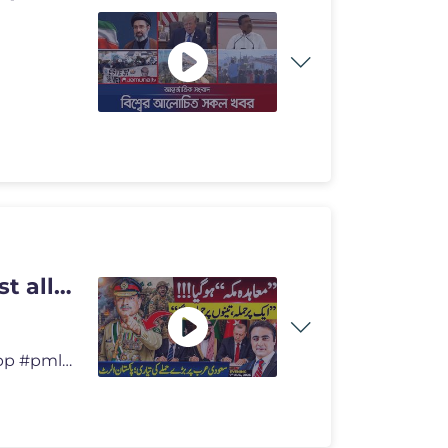
 all" |
#MansoorAliKhan #pakistan #mohsinnaqvi #pmln #ppp #pmlnleaders #ranasa