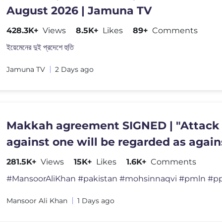
August 2026 | Jamuna TV
428.3K+
Views
8.5K+
Likes
89+
Comments
ইয়েমেনের দুই প্রদেশে হুতি
Jamuna TV
2 Days ago
Makkah agreement SIGNED | "Attack
against one will be regarded as against
PAK Army on ALERT
281.5K+
Views
15K+
Likes
1.6K+
Comments
Mansoor Ali Khan
1 Days ago