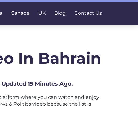
a
Canada
UK
Blog
Contact Us
eo In Bahrain
t Updated 15 Minutes Ago.
 platform where you can watch and enjoy
ws & Politics video because the list is