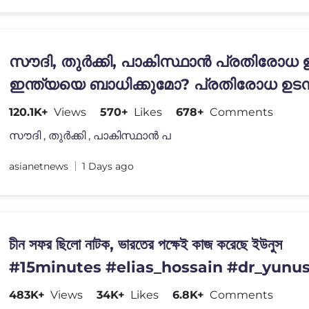
സൗദി, തുർക്കി, പാകിസ്ഥാൻ പ്രതിരോധ ഉ
ഇന്ത്യയെ ബാധിക്കുമോ? പ്രതിരോധ ഉടമ്
ചർച്ച ചെയ്ത് ഇന്ത്യ
120.1K+
Views
570+
Likes
678+
Comments
സൗദി , തുർക്കി , പാകിസ്ഥാൻ പ
asianetnews
1 Days ago
চীন সফর ছিলো নাটক, ভারতের পক্ষেই কাজ করেছে ইউনুস
#15minutes #elias_hossain #dr_yunu
483K+
Views
34K+
Likes
6.8K+
Comments