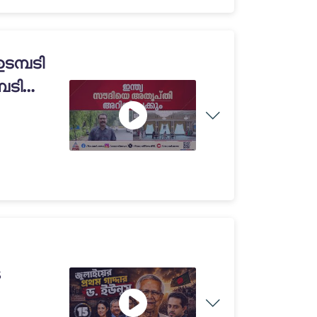
ടമ്പടി
പടി
s