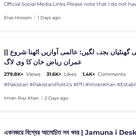
Elias Hossain
1 Days ago
کی گھنٹیاں بجنے لگیں: عالمی آوازیں اٹھنا شروع
عمران ریاض خان کا وی لاگ
279.8K+
Views
31.6K+
Likes
1.4K+
Comments
Imran Riaz Khan
2 Days ago
একনজরে বিশ্বের আলোচিত সব খবর | Jamuna i Des