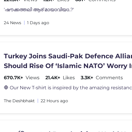
'ഷൗക്കത്തലി ആര് മായാവിയാ..?'
24 News
1 Days ago
Turkey Joins Saudi-Pak Defence Allia
Should Rise Of ‘Islamic NATO’ Worry 
|Akash Banerjee
670.7K+
Views
21.4K+
Likes
3.3K+
Comments
The Deshbhakt
22 Hours ago