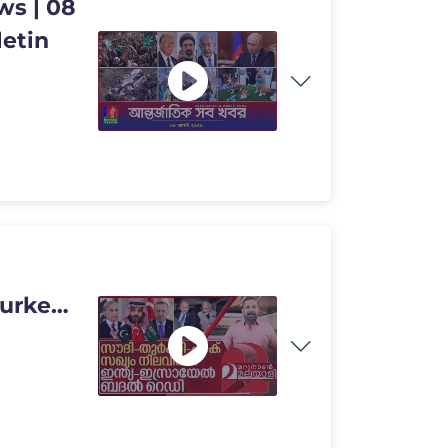
ews | 08
letin
urkey