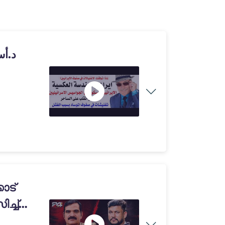
ോട്
്ച്