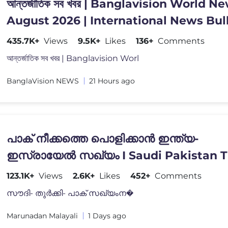
আন্তর্জাতিক সব খবর | Banglavision World N
August 2026 | International News Bul
435.7K+
Views
9.5K+
Likes
136+
Comments
আন্তর্জাতিক সব খবর | Banglavision Worl
BanglaVision NEWS
21 Hours ago
പാക് നീക്കത്തെ പൊളിക്കാൻ ഇന്ത്യ-
ഇസ്രായേൽ സഖ്യം I Saudi Pakistan T
defence pact
123.1K+
Views
2.6K+
Likes
452+
Comments
സൗദി- തുർക്കി- പാക് സഖ്യംന�
Marunadan Malayali
1 Days ago