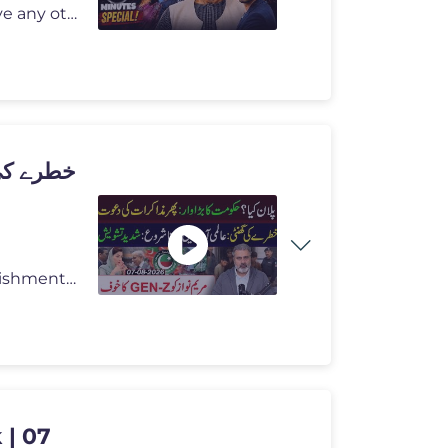
Official Social Media Links Please note that I do not have any other F
خطرے  ||
#Pakistan #PakistaniPolitics #PTI #ImranKhan #Establishment #Political
k | 07