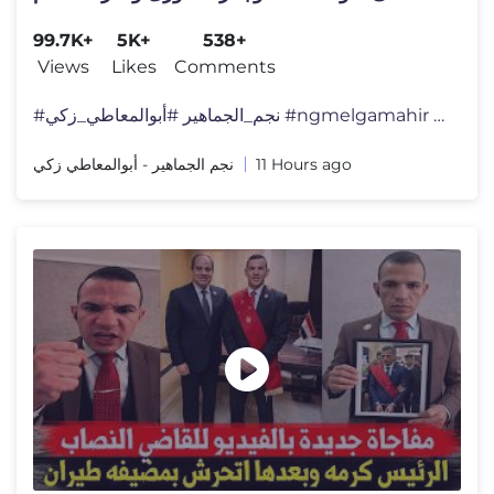
ورسالة محمود وفا
99.7K+
5K+
538+
Views
Likes
Comments
#نجم_الجماهير #أبوالمعاطي_زكي #ngmelgamahir #�
نجم الجماهير - أبوالمعاطي زكي
11 Hours ago