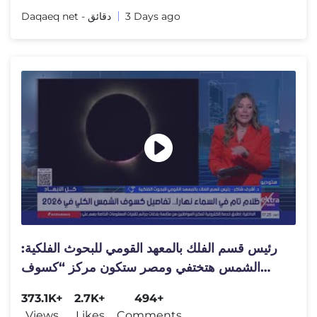
Daqaeq net - دقائق
3 Days ago
رئيس قسم الفلك بالمعهد القومي للبحوث الفلكية:
الشمس هتختفي ومصر ستكون مركز “كسوف
القرن”
373.1K+
2.7K+
494+
Views
Likes
Comments