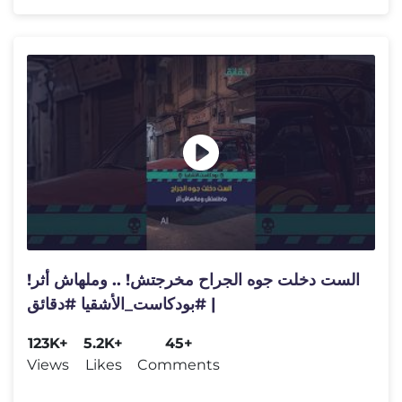
الست دخلت جوه الجراح مخرجتش! .. وملهاش أثر!
| #بودكاست_الأشقيا #دقائق
123K+
5.2K+
45+
Views
Likes
Comments