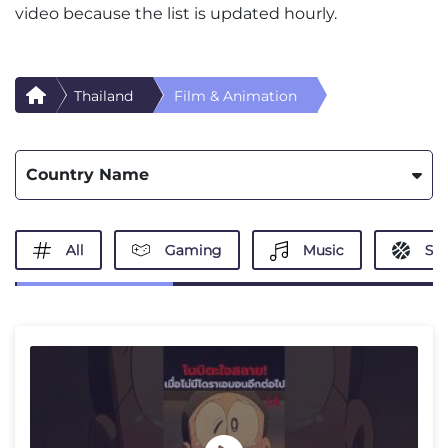
video because the list is updated hourly.
Thailand
Film & Animation
Country Name
All
Gaming
Music
Spo