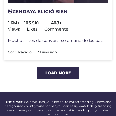
🤣ZENDAYA ELIGIÓ BIEN
1.6M+
105.5K+
408+
Views
Likes
Comments
Mucho antes de convertirse en una de las parejas más queridas de Holl
Coco Rayado
2 Days ago
LOAD MORE
Disclaimer
: We have uses youtube api to collect trending videos and
categorized country wise so that you can easily watch daily trending
videos in every country and compare what is trending on youtube in
your country.