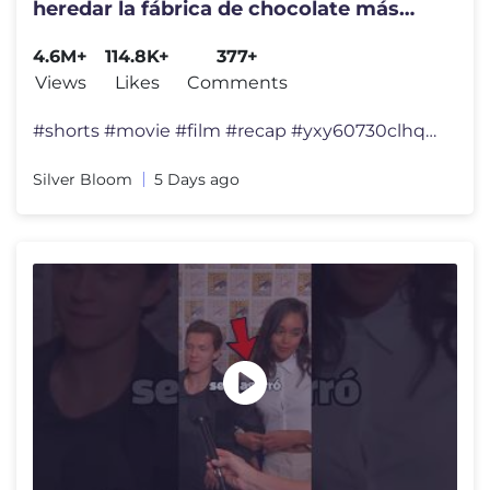
heredar la fábrica de chocolate más
famosa del mundo. #shorts
4.6M+
114.8K+
377+
Views
Likes
Comments
#shorts #movie #film #recap #yxy60730clhqklgc 【Title】Charlie and t
Silver Bloom
5 Days ago