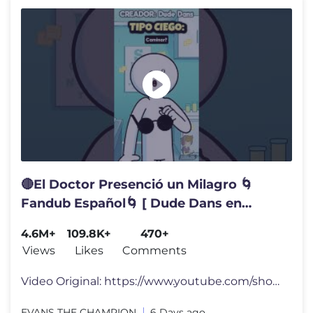
🔴El Doctor Presenció un Milagro 🌀
Fandub Español🌀 [ Dude Dans en
Español ] #memes #humor #fandub
4.6M+
109.8K+
470+
#art
Views
Likes
Comments
Video Original: https://www.youtube.com/shorts/kQLMwbpW8oM Creador: "
EVANS THE CHAMPION
6 Days ago