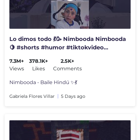
Lo dimos todo 💃🥳 Nimbooda Nimbooda
🍋 #shorts #humor #tiktokvideo
#comedia #funny #fyp
7.3M+
378.1K+
2.5K+
Views
Likes
Comments
Nimbooda - Baile Hindú ✨💃
Gabriela Flores Villar
5 Days ago