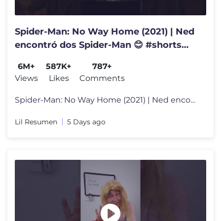
Spider-Man: No Way Home (2021) | Ned
encontró dos Spider-Man 😊 #shorts
#triste #cinema #pelicula
6M+
587K+
787+
Views
Likes
Comments
Spider-Man: No Way Home (2021) | Ned encontró dos Spider-Man 😊 #sh
Lil Resumen
5 Days ago