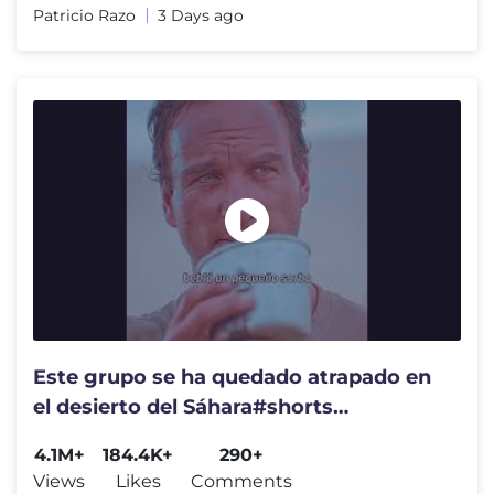
Patricio Razo
3 Days ago
Este grupo se ha quedado atrapado en
el desierto del Sáhara#shorts
#movieclips
4.1M+
184.4K+
290+
Views
Likes
Comments