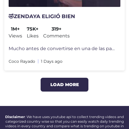
🤣ZENDAYA ELIGIÓ BIEN
1M+
75K+
319+
Views
Likes
Comments
Mucho antes de convertirse en una de las parejas más queridas de Holl
Coco Rayado
1 Days ago
LOAD MORE
Disclaimer
: We have uses youtube api to collect trending videos and
categorized country wise so that you can easily watch daily trending
videos in every country and compare what is trending on youtube in