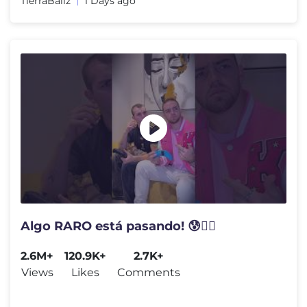
TierraBallz
1 Days ago
Algo RARO está pasando! 😰😵‍💫
2.6M+
120.9K+
2.7K+
Views
Likes
Comments