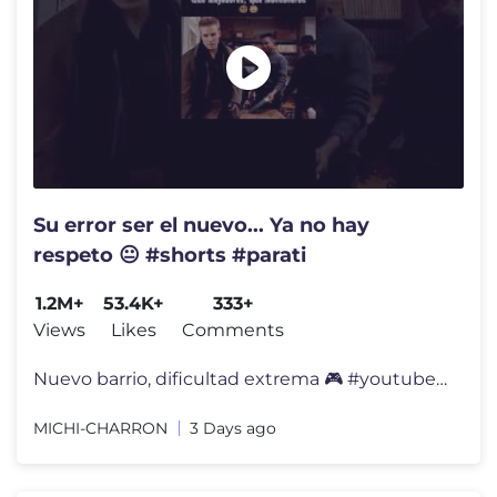
Su error ser el nuevo... Ya no hay
respeto 😐 #shorts #parati
1.2M+
53.4K+
333+
Views
Likes
Comments
Nuevo barrio, dificultad extrema 🎮 #youtubeshorts #shortsvideo #sho
MICHI-CHARRON
3 Days ago