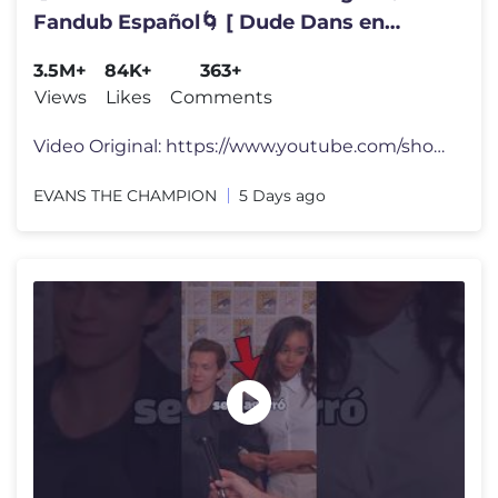
Fandub Español🌀 [ Dude Dans en
Español ] #memes #humor #fandub
3.5M+
84K+
363+
#art
Views
Likes
Comments
Video Original: https://www.youtube.com/shorts/kQLMwbpW8oM Creador: "
EVANS THE CHAMPION
5 Days ago