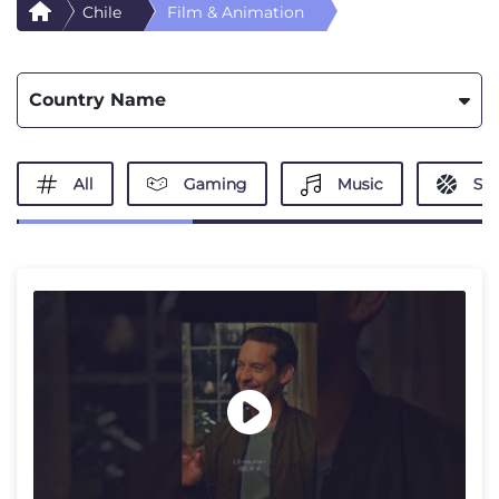
Chile
Film & Animation
Country Name
All
Gaming
Music
Spo