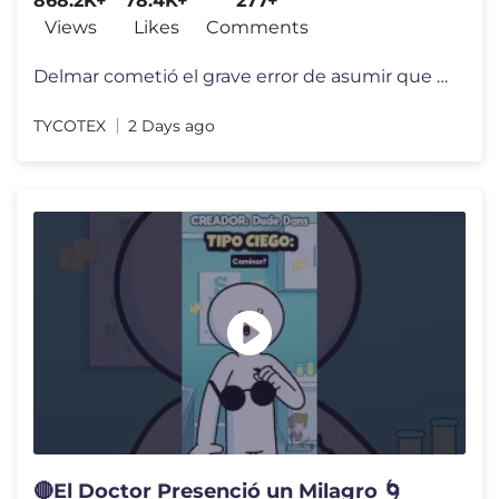
868.2K+
78.4K+
277+
Views
Likes
Comments
Delmar cometió el grave error de asumir que Peter no entendía españ
TYCOTEX
2 Days ago
🔴El Doctor Presenció un Milagro 🌀