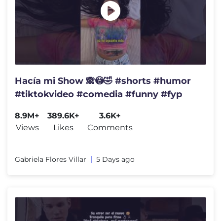
Hacía mi Show 🙈😳🤣 #shorts #humor
#tiktokvideo #comedia #funny #fyp
8.9M+
389.6K+
3.6K+
Views
Likes
Comments
Gabriela Flores Villar
5 Days ago