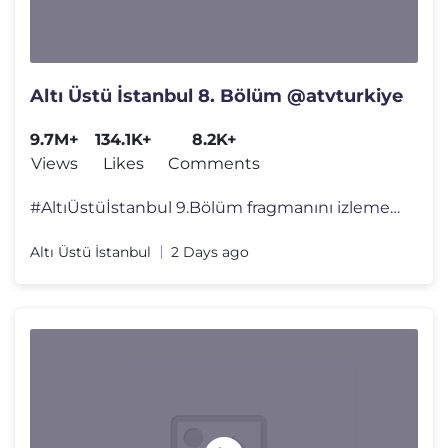
Altı Üstü İstanbul 8. Bölüm @atvturkiye
9.7M+
134.1K+
8.2K+
Views
Likes
Comments
#AltıÜstüİstanbul 9.Bölüm fragmanını izlemek için tıkla:htt
Altı Üstü İstanbul
2 Days ago