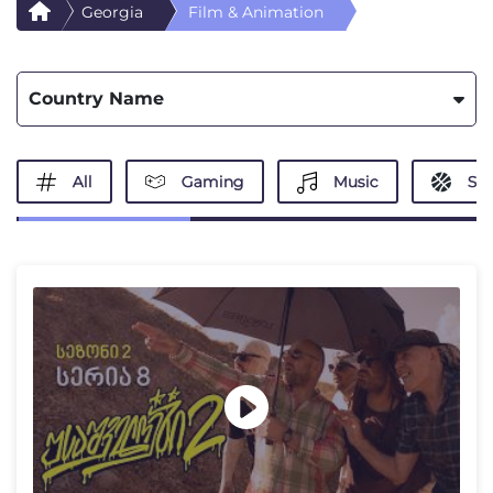
Georgia
Film & Animation
Country Name
All
Gaming
Music
Spo