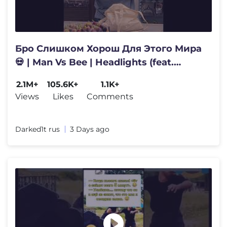
Бро Слишком Хорош Для Этого Мира
💀 | Man Vs Bee | Headlights (feat.
KIDDO) #shorts
2.1M+
105.6K+
1.1K+
Views
Likes
Comments
Darked1t rus
3 Days ago