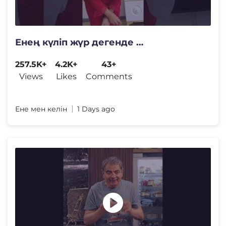
Енең күліп жүр дегенде …
257.5K+
4.2K+
43+
Views
Likes
Comments
Ене мен келін
1 Days ago