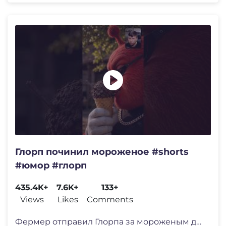
Глорп починил мороженое #shorts
#юмор #глорп
435.4K+
7.6K+
133+
Views
Likes
Comments
Фермер отправил Глорпа за мороженым д�