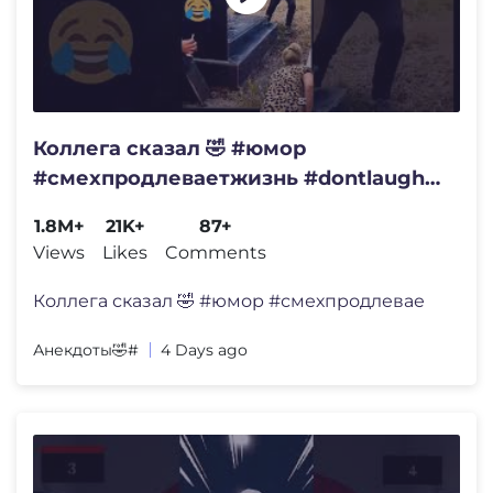
Коллега сказал 🤣 #юмор
#смехпродлеваетжизнь #dontlaught
#прикол #нашикомедии #мем
1.8M+
21K+
87+
#funny
Views
Likes
Comments
Коллега сказал 🤣 #юмор #смехпродлевае
Анекдоты🤣#
4 Days ago