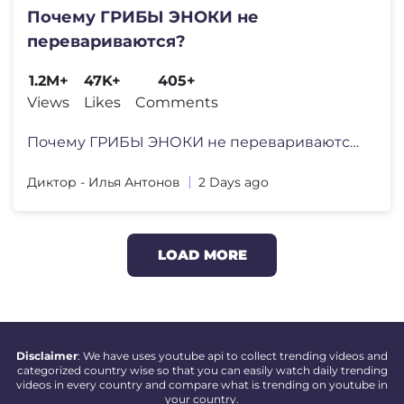
Почему ГРИБЫ ЭНОКИ не
перевариваются?
1.2M+
47K+
405+
Views
Likes
Comments
Почему ГРИБЫ ЭНОКИ не перевариваются?
Диктор - Илья Антонов
2 Days ago
LOAD MORE
Disclaimer
: We have uses youtube api to collect trending videos and
categorized country wise so that you can easily watch daily trending
videos in every country and compare what is trending on youtube in
your country.