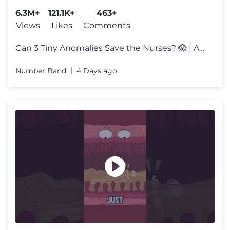
#animalhospital #roblox
6.3M+
121.1K+
463+
Views
Likes
Comments
Can 3 Tiny Anomalies Save the Nurses? 😱 | Animal Hospital Roblox #e
Number Band
4 Days ago