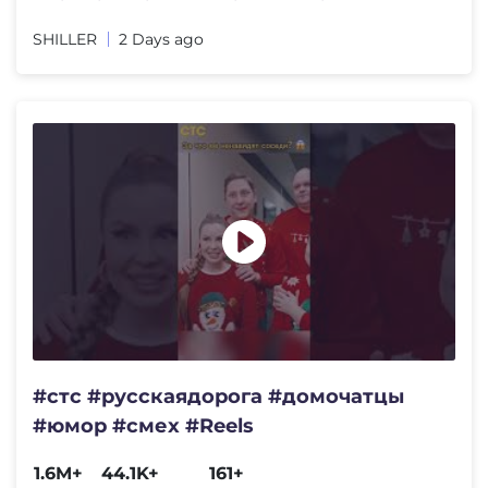
SHILLER
2 Days ago
#стс #русскаядорога #домочатцы
#юмор #смех #Reels
1.6M+
44.1K+
161+