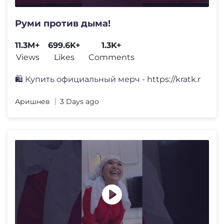
Руми против дыма!
11.3M+
699.6K+
1.3K+
Views
Likes
Comments
🛍️ Купить официальный мерч - https://kratk.r
Аришнев
3 Days ago