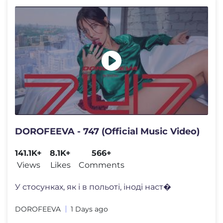
DOROFEEVA - 747 (Official Music Video)
141.1K+
8.1K+
566+
Views
Likes
Comments
У стосунках, як і в польоті, іноді наст�
DOROFEEVA
1 Days ago