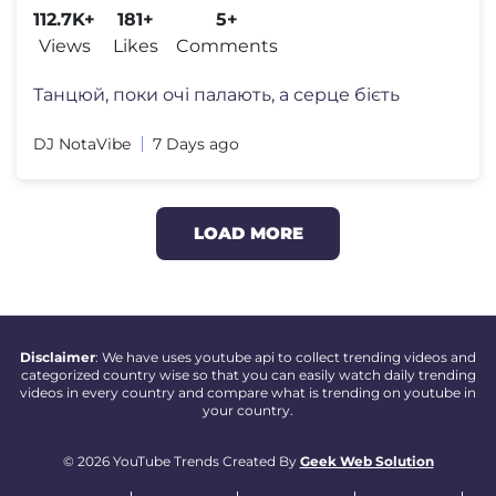
до кінця🔥
112.7K+
181+
5+
Views
Likes
Comments
Танцюй, поки очі палають, а серце бієть
DJ NotaVibe
7 Days ago
LOAD MORE
Disclaimer
: We have uses youtube api to collect trending videos and
categorized country wise so that you can easily watch daily trending
videos in every country and compare what is trending on youtube in
your country.
© 2026 YouTube Trends Created By
Geek Web Solution