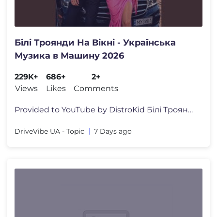
Білі Троянди На Вікні - Українська
Музика в Машину 2026
229K+
686+
2+
Views
Likes
Comments
Provided to YouTube by DistroKid Білі Троянди На Вік�
DriveVibe UA - Topic
7 Days ago